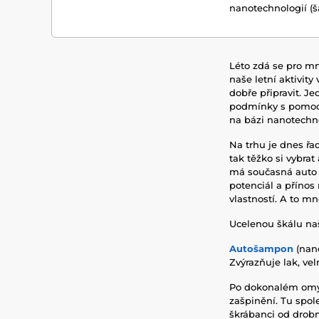
nanotechnologií (š
Léto zdá se pro mno
naše letní aktivity
dobře připravit. Je
podmínky s pomocí 
na bázi nanotechno
Na trhu je dnes řad
tak těžko si vybrat
má současná auto 
potenciál a příno
vlastností. A to m
Ucelenou škálu naš
Autošampon
(nano
Zvýrazňuje lak, v
Po dokonalém omyt
zašpinění. Tu spol
škrábanci od drobn