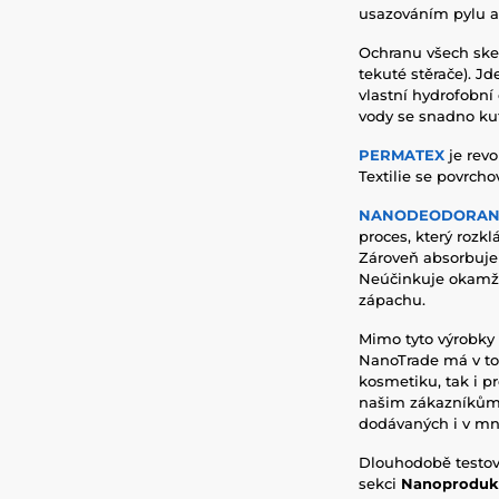
usazováním pylu a 
Ochranu všech skel
tekuté stěrače). Jd
vlastní hydrofobní
vody se snadno kut
PERMATEX
je revo
Textilie se povrcho
NANODEODORAN
proces, který rozk
Zároveň absorbuje 
Neúčinkuje okamži
zápachu.
Mimo tyto výrobky 
NanoTrade má v tom
kosmetiku, tak i p
našim zákazníkům
dodávaných i v m
Dlouhodobě testov
sekci
Nanoprodu