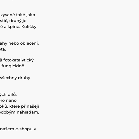
zývané také jako
stič, druhý je
ě a špíně. Kuličky
tahy nebo oblečení.
ta.
 fotokatalytický
 fungicidně.
 všechny druhy
ch dílů.
pro nano
ků, které přinášejí
kodobým náhradám,
 našem e-shopu v