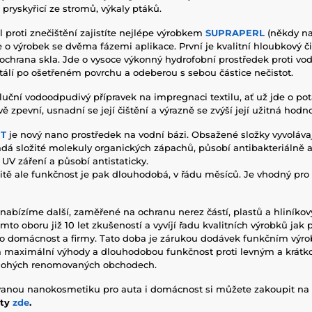
pryskyřicí ze stromů, výkaly ptáků.
 proti znečištění zajistíte nejlépe výrobkem
SUPRAPERL
(někdy na
e o výrobek se dvěma fázemi aplikace. První je kvalitní hloubkový či
 ochrana skla. Jde o vysoce výkonný hydrofobní prostředek proti vod
álí po ošetřeném povrchu a odeberou s sebou částice nečistot.
luční vodoodpudivý přípravek na impregnaci textilu, ať už jde o po
vě zpevní, usnadní se její čištění a výrazně se zvýší její užitná hodno
T
je nový nano prostředek na vodní bázi. Obsažené složky vyvolávají
ládá složité molekuly organických zápachů, působí antibakteriálně a
UV záření a působí antistaticky.
tě ale funkčnost je pak dlouhodobá, v řádu měsíců. Je vhodný pro
nabízíme další, zaměřené na ochranu nerez částí, plastů a hliníkový
to oboru již 10 let zkušeností a vyvíjí řadu kvalitních výrobků jak 
ro domácnost a firmy. Tato doba je zárukou dodávek funkčním výrob
 maximální výhody a dlouhodobou funkčnost proti levným a krát
nohých renomovaných obchodech.
anou nanokosmetiku pro auta i domácnost si můžete zakoupit na
kty
zde
.