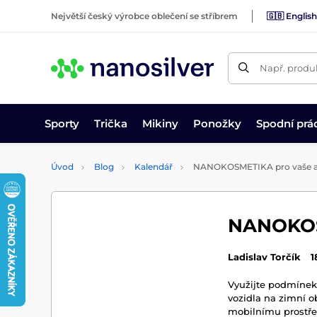
Největší český výrobce oblečení se stříbrem
🇬🇧 English
Např. produk
Sporty
Trička
Mikiny
Ponožky
Spodní prá
Úvod
Blog
Kalendář
NANOKOSMETIKA pro vaše 
NANOKOS
Ladislav Torčík
1
Využijte podmínek 
vozidla na zimní o
mobilnímu prostřed