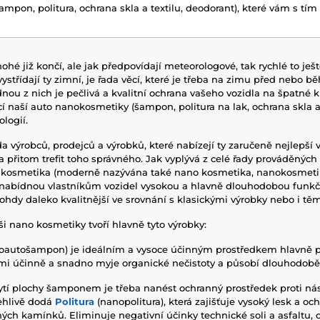
ampon, politura, ochrana skla a textilu, deodorant), které vám s t
hé již končí, ale jak předpovídají meteorologové, tak rychlé to ješ
 vystřídají ty zimní, je řada věcí, které je třeba na zimu před nebo
dnou z nich je pečlivá a kvalitní ochrana vašeho vozidla na špatné 
naší auto nanokosmetiky (šampon, politura na lak, ochrana skla a 
logií.
a výrobců, prodejců a výrobků, které nabízejí ty zaručeně nejlepší v
 a přitom trefit toho správného. Jak vyplývá z celé řady prováděných
kosmetika (moderně nazývána také nano kosmetika, nanokosmeti
s nabídnou vlastníkům vozidel vysokou a hlavně dlouhodobou funk
nohdy daleko kvalitnější ve srovnání s klasickými výrobky nebo i t
i nano kosmetiky tvoří hlavně tyto výrobky:
autošampon) je ideálním a vysoce účinným prostředkem hlavně pr
elmi účinně a snadno myje organické nečistoty a působí dlouhodob
í plochy šamponem je třeba nanést ochranný prostředek proti n
ehlivě dodá
Politura
(nanopolitura), která zajišťuje vysoký lesk a oc
ých kamínků. Eliminuje negativní účinky technické soli a asfaltu, 