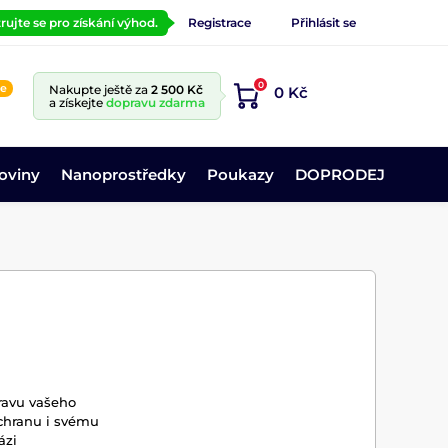
rujte se pro získání výhod.
Registrace
Přihlásit se
0
ne
Nakupte ještě za
2 500 Kč
0 Kč
a získejte
dopravu zdarma
oviny
Nanoprostředky
Poukazy
DOPRODEJ
ravu vašeho
ochranu i svému
ázi