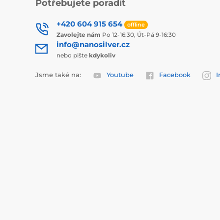
Potřebujete poradit
+420 604 915 654
offline
Zavolejte nám
Po 12-16:30, Út-Pá 9-16:30
info@nanosilver.cz
nebo pište
kdykoliv
Jsme také na:
Youtube
Facebook
I