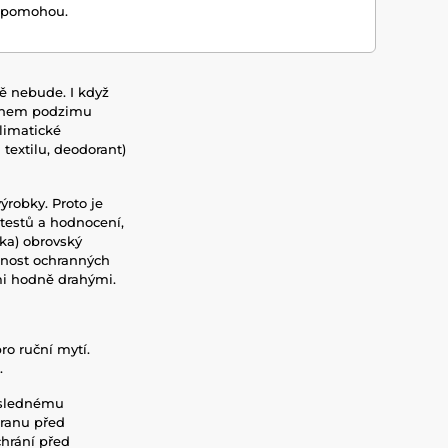
ím pomohou.
tě nebude. I když
 během podzimu
klimatické
textilu, deodorant)
ýrobky. Proto je
 testů a hodnocení,
ka) obrovský
čnost ochranných
ěmi hodně drahými.
o ruční mytí.
ě.
áslednému
hranu před
chrání před