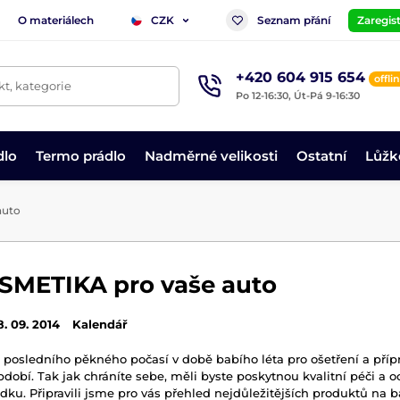
O materiálech
Seznam přání
Zaregist
CZK
+420 604 915 654
offli
t, kategorie
Po 12-16:30, Út-Pá 9-16:30
dlo
Termo prádlo
Nadměrné velikosti
Ostatní
Lůžk
auto
METIKA pro vaše auto
8. 09. 2014
Kalendář
posledního pěkného počasí v době babího léta pro ošetření a příp
bdobí. Tak jak chráníte sebe, měli byste poskytnou kvalitní péči a 
ku. Připravili jsme pro vás přehled nejdůležitějších produktů na b