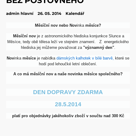
BEZ POŠTOVNÉHO
admin hlavní
26. 05. 2014
Kalendář
Měsíční nov nebo Nov
inka
měsíce?
Měsíční nov
je z astronomického hlediska konjunkce Slunce a
Měsíce, tedy obě tělesa leží ve stejném znamení. Z energetického
hlediska jej můžeme považovat za
"významný den"
.
Nov
inka
měsíce
je nabídka
dámských kalhotek v bílé barvě,
které se
hodí pod lehoučké letní oblečení.
A co má měsíční nov a naše nov
inka
měsíce
společného?
DEN DOPRAVY ZDARMA
28.5.2014
platí pro objednávky jakéhokoliv zboží v součtu nad 300 Kč