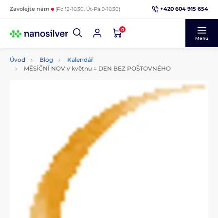
+420 604 915 654
Zavolejte nám
(Po 12-16:30, Út-Pá 9-16:30)
0
Menu
Úvod
Blog
Kalendář
MĚSÍČNÍ NOV v květnu = DEN BEZ POŠTOVNÉHO