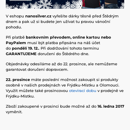
V eshopu
nanosilver.cz
vyřešíte dárky těsně před Štědrým
dnem a pak už si budete jen užívat tu pravou vánoční
pohodu.
Při platbě
bankovním převodem, online kartou nebo
PayPalem
musí být platba připsána na náš účet
do
pondělí 19. 12.
. Při dodržování tohoto termínu
GARANTUJEME
doručení do Štědrého dne.
Objednávky odesíláme až do 22. prosince, ale nemůžeme
garantovat doručení dopravcem.
22. prosince
máte poslední možnost zakoupit si produkty
osobně v našich prodejnách ve Frýdku-Místku a Olomouci.
Využít můžete také prosincovou
otevírací dobu
v prodejně ve
Frýdku-Místku.
Zboží zakoupené v prosinci bude možné až do
16. ledna 2017
vyměnit.