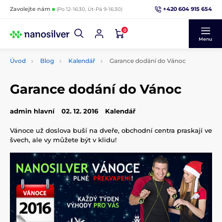
+420 604 915 654
Zavolejte nám
(Po 12-16:30, Út-Pá 9-16:30)
0
Menu
Úvod
Blog
Kalendář
Garance dodání do Vánoc
Garance dodání do Vánoc
admin hlavní
02. 12. 2016
Kalendář
Vánoce už doslova buší na dveře, obchodní centra praskají ve
švech, ale vy můžete být v klidu!