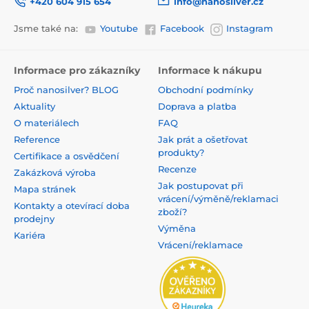
+420 604 915 654
info@nanosilver.cz
Jsme také na:
Youtube
Facebook
Instagram
Informace pro zákazníky
Informace k nákupu
Proč nanosilver? BLOG
Obchodní podmínky
Aktuality
Doprava a platba
O materiálech
FAQ
Reference
Jak prát a ošetřovat
produkty?
Certifikace a osvědčení
Recenze
Zakázková výroba
Jak postupovat při
Mapa stránek
vrácení/výměně/reklamaci
Kontakty a otevírací doba
zboží?
prodejny
Výměna
Kariéra
Vrácení/reklamace