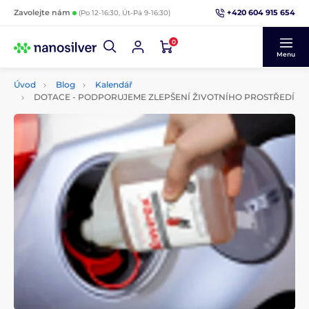
+420 604 915 654
Zavolejte nám
(Po 12-16:30, Út-Pá 9-16:30)
0
Menu
Úvod
Blog
Kalendář
DOTACE - PODPORUJEME ZLEPŠENÍ ŽIVOTNÍHO PROSTŘEDÍ