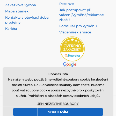
Recenze
Zakázková výroba
Jak postupovat při
Mapa stránek
vrácení/výměně/reklamaci
Kontakty a otevírací doba
zboží?
prodejny
Formulář pro výměnu
Kariéra
Vrácení/reklamace
Cookies lišta
Na našem webu používáme volitelné soubory cookie ke zlepšení
našich služeb. Pokud volitelné soubory odmítnete, budeme
používat soubory cookie pouze nezbytné pro k poskytování
služeb.
Prohlášení o zásadách ocrany osobních údajů,
.
Copyright ©2008 - 2025, všechna práva vyhrazena,
nanosilver®
je
JEN NEZBYTNÉ SOUBORY
registrovaná ochranná známka společnosti
NanoTrade, s.r.o.
⦁ E-
SOUHLASÍM
shop vytvořila
SIMPLIA.cz