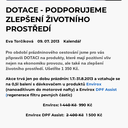
DOTACE - PODPORUJEME
ZLEPŠENÍ ŽIVOTNÍHO
PROSTŘEDÍ
Eva Torčíková
09. 07. 2013
Kalendář
Pro období prázdninového cestování jsme pro vás
připravili DOTACI na produkty, které mají pozitivní vliv
nejen na ekonomiku provozu, ale také na zlepšení
životního prostředí. Ušetříte 1 350 Kč.
Akce trvá jen po dobu prázdnin: 1.7.-31.8.2013 a vztahuje se
na 0,5l balení s dávkovačem u produktů
Envirox
(nanoaditivum do motorové nafty) a Envirox
DPF Assist
(
regenerace filtru pevných částic)
Envirox:
1 440 Kč
990 Kč
Envirox DPF Assist:
2 400 Kč
1 500 Kč