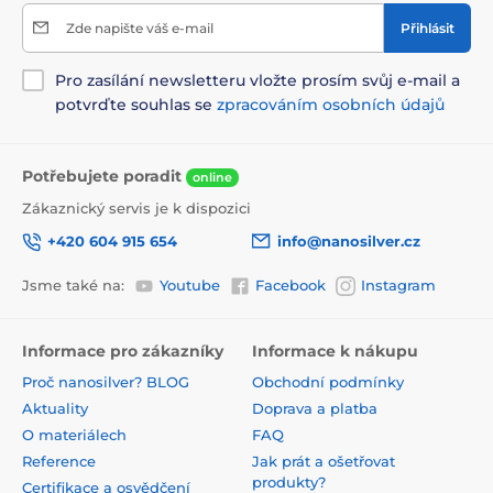
Zde napište váš e-mail
Přihlásit
Pro zasílání newsletteru vložte prosím svůj e-mail a
potvrďte souhlas se
zpracováním osobních údajů
Potřebujete poradit
online
Zákaznický servis je k dispozici
+420 604 915 654
info@nanosilver.cz
Jsme také na:
Youtube
Facebook
Instagram
Informace pro zákazníky
Informace k nákupu
Proč nanosilver? BLOG
Obchodní podmínky
Aktuality
Doprava a platba
O materiálech
FAQ
Reference
Jak prát a ošetřovat
produkty?
Certifikace a osvědčení