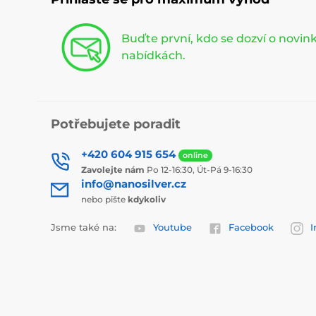
Buďte první, kdo se dozví o novi
nabídkách.
Potřebujete poradit
+420 604 915 654
online
Zavolejte nám
Po 12-16:30, Út-Pá 9-16:30
info@nanosilver.cz
nebo pište
kdykoliv
Jsme také na:
Youtube
Facebook
I