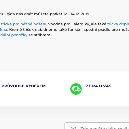
 Frýda nás opět můžete potkat 12 - 14.12. 2019.
a
trička pro běžné nošení
, vhodná pro i alergiky, ale také
trička dop
kna.
Kromě triček nabídneme také funkční spodní prádlo pro muže 
riální ponožky
se stříbrem.
PRŮVODCE VÝBĚREM
ZÍTRA U VÁS
Zde napište váš e-mail