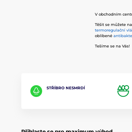
V obchodním centru
Těšit se můžete n
termoregulační vlá
oblíbené
antibakte
Tešíme se na Vás!
STŘÍBRO NESMRDÍ
Přihlaste se pro maximum výhod