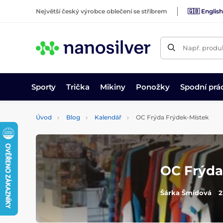
Největší český výrobce oblečení se stříbrem
🇬🇧 English
Např. produk
Sporty
Trička
Mikiny
Ponožky
Spodní prá
Úvod
Blog
Kalendář
OC Frýda Frýdek-Místek
OC Frýda
Šárka Šmídová
2