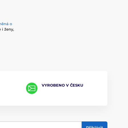
lněná o
i ženy,
VYROBENO V ČESKU
Přihlásit