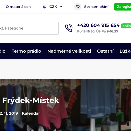
O materiálech
Seznam přání
Zaregist
CZK
+420 604 915 654
onli
t, kategorie
Po 12-16:30, Út-Pá 9-16:30
dlo
Termo prádlo
Nadměrné velikosti
Ostatní
Lůžk
 Frýdek-Místek
2. 11. 2019
Kalendář