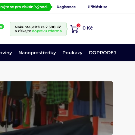
rujte se pro získání výhod.
Registrace
Přihlásit se
0
ne
Nakupte ještě za
2 500 Kč
0 Kč
a získejte
dopravu zdarma
oviny
Nanoprostředky
Poukazy
DOPRODEJ