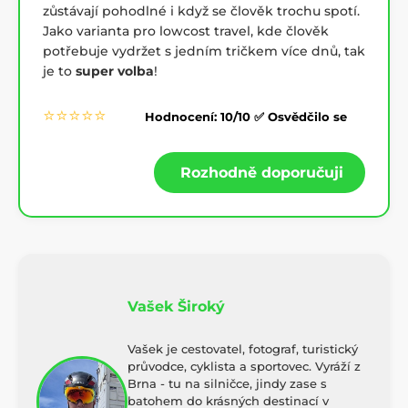
zůstávají pohodlné i když se člověk trochu spotí.
Jako varianta pro lowcost travel, kde člověk
potřebuje vydržet s jedním tričkem více dnů, tak
je to
super volba
!
⭐⭐⭐⭐⭐
Hodnocení: 10/10 ✅ Osvědčilo se
Rozhodně doporučuji
Vašek Široký
Vašek je cestovatel, fotograf, turistický
průvodce, cyklista a sportovec. Vyráží z
Brna - tu na silničce, jindy zase s
batohem do krásných destinací v