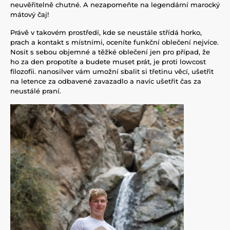
neuvěřitelně chutné. A nezapomeňte na legendární marocký
mátový čaj!
Právě v takovém prostředí, kde se neustále střídá horko,
prach a kontakt s místními, oceníte funkční oblečení nejvíce.
Nosit s sebou objemné a těžké oblečení jen pro případ, že
ho za den propotíte a budete muset prát, je proti lowcost
filozofii. nanosilver vám umožní sbalit si třetinu věcí, ušetřit
na letence za odbavené zavazadlo a navíc ušetřit čas za
neustálé praní.