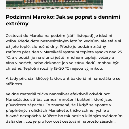
Podzimní Maroko: Jak se poprat s denními
extrémy
Cestovat do Maroka na podzim (září–listopad) je ideální
volba. Předejdete nesnesitelným letním vedrům, ale stále si
užijete teplé, slunečné dny. Přesto je podzim zrádný –
zatímco přes den v Marrákeši vystoupí teplota vysoko nad 25
°C, a v poušti je na slunci ještě mnohem tepleji, večery a
rána v horách, nebo dokonce jen ve stínu riadů, mohou být
chladné. Teplotní rozdíly 15–20 °C nejsou výjimkou.
A tady přichází klíčový faktor: antibakteriální nanovlákno se
stříbrem.
Ve dne materiál trička nanosilver efektivně odvádí pot.
Nanočástice stříbra zamezí množení bakterií, které jsou
původcem zápachu. To znamená, že i když se spotíte v
přeplněných uličkách Marrákeše, tričko schne rychle a
hlavně nezapáchá. Můžete ho tak nosit s klidným svědomím
další den, což je pro low cost cestování naprosto zásadní.