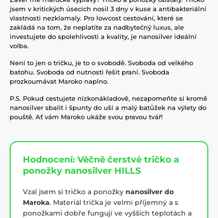
jsem v kritických úsecích nosil 3 dny v kuse a antibakteriální
vlastnosti nezklamaly. Pro lowcost cestování, které se
zakládá na tom, že neplatíte za nadbytečný luxus, ale
investujete do spolehlivosti a kvality, je nanosilver ideální
volba.
Není to jen o tričku, je to o svobodě. Svoboda od velkého
batohu. Svoboda od nutnosti řešit praní. Svoboda
prozkoumávat Maroko naplno.
P.S. Pokud cestujete nízkonákladově, nezapomeňte si kromě
nanosilver sbalit i špunty do uší a malý batůžek na výlety do
pouště. Ať vám Maroko ukáže svou pravou tvář!
Hodnocení: Věčně čerstvé tričko a
ponožky nanosilver HILLS
Vzal jsem si tričko a ponožky
nanosilver do
Maroka
. Materiál trička je velmi příjemný a s
ponožkami dobře fungují ve vyšších teplotách a