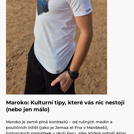
Maroko: Kulturní tipy, které vás nic nestojí
(nebo jen málo)
Maroko je země plná kontrastů – od rušných medín a
pouličních tržišť (jako je Jemaa el-Fna v Marrákeši),
historických památkek v okolí Fesu, přes klidné pohoří Atlas,