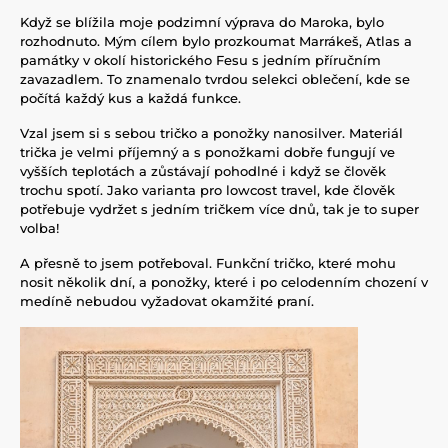
Když se blížila moje podzimní výprava do Maroka, bylo
rozhodnuto. Mým cílem bylo prozkoumat Marrákeš, Atlas a
památky v okolí historického Fesu s jedním příručním
zavazadlem. To znamenalo tvrdou selekci oblečení, kde se
počítá každý kus a každá funkce.
Vzal jsem si s sebou tričko a ponožky nanosilver. Materiál
trička je velmi příjemný a s ponožkami dobře fungují ve
vyšších teplotách a zůstávají pohodlné i když se člověk
trochu spotí. Jako varianta pro lowcost travel, kde člověk
potřebuje vydržet s jedním tričkem více dnů, tak je to super
volba!
A přesně to jsem potřeboval. Funkční tričko, které mohu
nosit několik dní, a ponožky, které i po celodenním chození v
medíně nebudou vyžadovat okamžité praní.