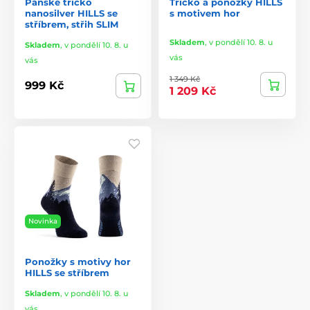
Pánské tričko
Tričko a ponožky HILLS
nanosilver HILLS se
s motivem hor
stříbrem, střih SLIM
Skladem
,
v pondělí 10. 8. u
Skladem
,
v pondělí 10. 8. u
vás
vás
1 349 Kč
999 Kč
1 209 Kč
Novinka
Ponožky s motivy hor
HILLS se stříbrem
Skladem
,
v pondělí 10. 8. u
vás