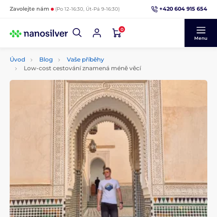
+420 604 915 654
Zavolejte nám
(Po 12-16:30, Út-Pá 9-16:30)
0
Menu
Úvod
Blog
Vaše příběhy
Low-cost cestování znamená méně věcí