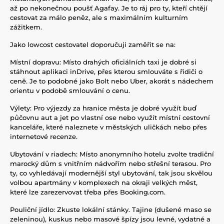
až po nekonečnou poušť Agafay. Je to ráj pro ty, kteří chtějí
cestovat za málo peněz, ale s maximálním kulturním
zážitkem.
Jako lowcost cestovatel doporučuji zaměřit se na:
Místní dopravu: Místo drahých oficiálních taxi je dobré si
stáhnout aplikaci inDrive, přes kterou smlouváte s řidiči o
ceně. Je to podobné jako Bolt nebo Uber, akorát s nádechem
orientu v podobě smlouvání o cenu.
Výlety: Pro výjezdy za hranice města je dobré využít buď
půčovnu aut a jet po vlastní ose nebo využít místní cestovní
kanceláře, které naleznete v městských uličkách nebo přes
internetové recenze.
Ubytování v riadech: Místo anonymního hotelu zvolte tradiční
marocký dům s vnitřním nádvořím nebo střešní terasou. Pro
ty, co vyhledávají modernější styl ubytování, tak jsou skvělou
volbou apartmány v komplexech na okraji velkých měst,
které lze zarezervovat třeba přes Booking.com.
Pouliční jídlo: Zkuste lokální stánky. Tajine (dušené maso se
zeleninou), kuskus nebo masové špízy jsou levné, vydatné a