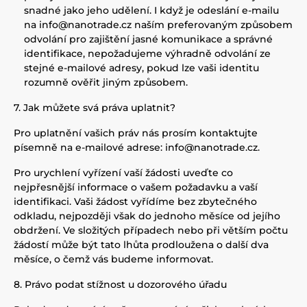
snadné jako jeho udělení. I když je odeslání e-mailu
na info@nanotrade.cz naším preferovaným způsobem
odvolání pro zajištění jasné komunikace a správné
identifikace, nepožadujeme výhradně odvolání ze
stejné e-mailové adresy, pokud lze vaši identitu
rozumně ověřit jiným způsobem.
7. Jak můžete svá práva uplatnit?
Pro uplatnění vašich práv nás prosím kontaktujte
písemně na e-mailové adrese: info@nanotrade.cz.
Pro urychlení vyřízení vaší žádosti uveďte co
nejpřesnější informace o vašem požadavku a vaší
identifikaci. Vaši žádost vyřídíme bez zbytečného
odkladu, nejpozději však do jednoho měsíce od jejího
obdržení. Ve složitých případech nebo při větším počtu
žádostí může být tato lhůta prodloužena o další dva
měsíce, o čemž vás budeme informovat.
8. Právo podat stížnost u dozorového úřadu