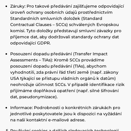
Záruky: Pro takové předávání zajišťujeme odpovídající
úroveň ochrany osobních údajů prostřednictvím
Standardních smluvních doložek (Standard
Contractual Clauses – SCCs) schválených Evropskou
komisí. Tyto doložky představují smluvní závazky pro
příjemce dat, aby dodržovali standardy ochrany dat
odpovídající GDPR.
Posouzení dopadu předávání (Transfer Impact
Assessments – TIAs): Kromě SCCs provádíme
posouzení dopadu předávání (TIAs), abychom
vyhodnotili, zda právní řád třetí země (např. zákony
USA týkající se přístupu vládních orgánů k datům)
neohrožuje účinnost SCCs. V případě identifikace rizik
přijímáme doplňková opatření (např. silné šifrování
dat, pseudonymizace).
Informace: Podrobnosti o konkrétních zárukách pro
jednotlivé poskytovatele jsou k dispozici na vyžádání
na naší kontaktní e-mailové adrese.
5. Používání cookies a dalších sledovacích technologií