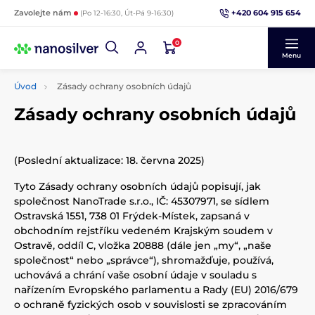
+420 604 915 654
Zavolejte nám
(Po 12-16:30, Út-Pá 9-16:30)
0
Menu
Úvod
Zásady ochrany osobních údajů
Zásady ochrany osobních údajů
(Poslední aktualizace: 18. června 2025)
Tyto Zásady ochrany osobních údajů popisují, jak
společnost NanoTrade s.r.o., IČ: 45307971, se sídlem
Ostravská 1551, 738 01 Frýdek-Místek, zapsaná v
obchodním rejstříku vedeném Krajským soudem v
Ostravě, oddíl C, vložka 20888 (dále jen „my“, „naše
společnost“ nebo „správce“), shromažďuje, používá,
uchovává a chrání vaše osobní údaje v souladu s
nařízením Evropského parlamentu a Rady (EU) 2016/679
o ochraně fyzických osob v souvislosti se zpracováním