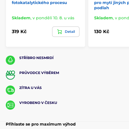
fotokatalytického procesu
pro mytí jiných 
podlah
Skladem
,
v pondělí 10. 8. u vás
Skladem
,
v pondě
319 Kč
130 Kč
Detail
STŘÍBRO NESMRDÍ
PRŮVODCE VÝBĚREM
ZÍTRA U VÁS
VYROBENO V ČESKU
Přihlaste se pro maximum výhod