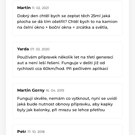
Martin
11. 02. 2021
Dobrý den chtěl bych se zeptat těch 25ml jaká
plocha se dá tím ošetřit? Chtěl bych to na kamion
na čelní okno + boční okna + zrcátka a světla,
kolik bych toho potřeboval děkuji.
Yarda
07. 02. 2020
Používám přípravek několik let na třetí generaci
aut a není leší řešení. Funguje v dešti již od
rychlosti cca 60km/hod. Při pečlivém aplikaci
(dvojité odmaštění) a nástřiku až půl roku
učinkuje.
Martin Gorny
16. 04. 2019
Fungují skvěle, nemám co vytknout, nyní se uvidí
jaká bude nutnost obnovy přípravku, aby kapky
byly jak balonky, při mrazu se lehce přetřou
stěrači a je odmraženo.
Petr
17. 10. 2018