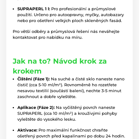
SUPRAPERL 1 l:
Pro profesionální a průmyslové
použití. Určeno pro autoopravny, myčky, autobazary
nebo pro ošetření velkých ploch skleněných fasád.
Pro větší odběry a průmyslová řešení nás neváhejte
kontaktovat pro nabídku na míru.
Jak na to? Návod krok za
krokem
Čištění (Fáze 1):
Na suché a čisté sklo naneste nano
čistič (cca 5-10 ml/m²). Rovnoměrně ho rozetřete
nesavou textilií (součástí balení), nechte 3-5 minut
zaschnout a dobře vyleštěte.
Aplikace (Fáze 2):
Na vyčištěný povrch naneste
SUPRAPERL (cca 10 ml/m²) a krouživými pohyby
vyleštěte do vysokého lesku.
Aktivace:
Pro maximální funkčnost chraňte
ošetřený povrch před kapalinami po dobu 24 hodin.