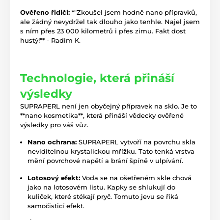
Ověřeno řidiči:
*"Zkoušel jsem hodně nano přípravků,
ale žádný nevydržel tak dlouho jako tenhle. Najel jsem
s ním přes 23 000 kilometrů i přes zimu. Fakt dost
hustý!"* - Radim K.
Technologie, která přináší
výsledky
SUPRAPERL není jen obyčejný přípravek na sklo. Je to
**nano kosmetika**, která přináší vědecky ověřené
výsledky pro váš vůz.
Nano ochrana:
SUPRAPERL vytvoří na povrchu skla
neviditelnou krystalickou mřížku. Tato tenká vrstva
mění povrchové napětí a brání špíně v ulpívání.
Lotosový efekt:
Voda se na ošetřeném skle chová
jako na lotosovém listu. Kapky se shlukují do
kuliček, které stékají pryč. Tomuto jevu se říká
samočisticí efekt.