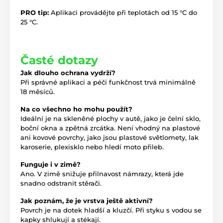
PRO tip:
Aplikaci provádějte při teplotách od 15 °C do
25 °C.
Časté dotazy
Jak dlouho ochrana vydrží?
Při správné aplikaci a péči funkčnost trvá minimálně
18 měsíců.
Na co všechno ho mohu použít?
Ideální je na skleněné plochy v autě, jako je čelní sklo,
boční okna a zpětná zrcátka. Není vhodný na plastové
ani kovové povrchy, jako jsou plastové světlomety, lak
karoserie, plexisklo nebo hledí moto přileb.
Funguje i v zimě?
Ano. V zimě snižuje přilnavost námrazy, která jde
snadno odstranit stěrači.
Jak poznám, že je vrstva ještě aktivní?
Povrch je na dotek hladší a kluzčí. Při styku s vodou se
kapky shlukují a stékají.