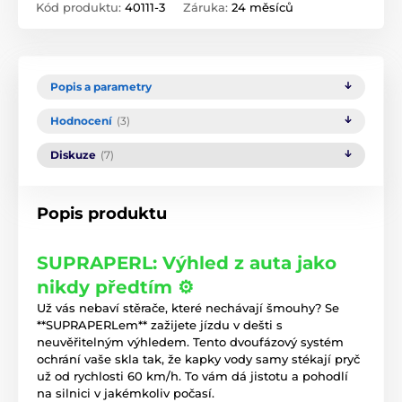
Kód produktu:
40111-3
Záruka:
24 měsíců
Popis a parametry
Hodnocení
(3)
Diskuze
(7)
Popis produktu
SUPRAPERL: Výhled z auta jako
nikdy předtím ⚙️
Už vás nebaví stěrače, které nechávají šmouhy? Se
**SUPRAPERLem** zažijete jízdu v dešti s
neuvěřitelným výhledem. Tento dvoufázový systém
ochrání vaše skla tak, že kapky vody samy stékají pryč
už od rychlosti 60 km/h. To vám dá jistotu a pohodlí
na silnici v jakémkoliv počasí.