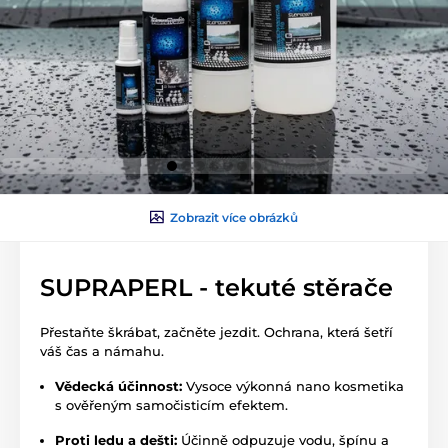
Zobrazit více obrázků
SUPRAPERL - tekuté stěrače
Přestaňte škrábat, začněte jezdit. Ochrana, která šetří
váš čas a námahu.
Vědecká účinnost:
Vysoce výkonná nano kosmetika
s ověřeným samočisticím efektem.
Proti ledu a dešti:
Účinně odpuzuje vodu, špínu a