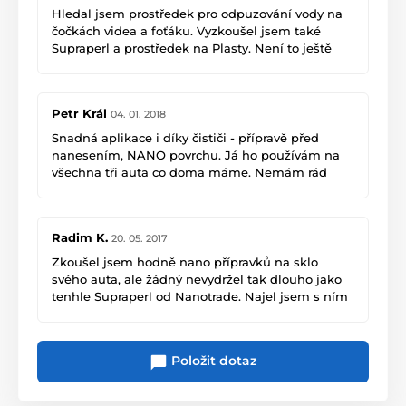
Hledal jsem prostředek pro odpuzování vody na
čočkách videa a foťáku. Vyzkoušel jsem také
Supraperl a prostředek na Plasty. Není to ještě
úplně na 100%, protože velmi malé kapky vody
nejsou vlivem malých gravitačních sil schopny z
povrchu zcela odtéct. Nátěr ale výrazně pomáhá a
Petr Král
04. 01. 2018
často řeším drobné kapky tak, že kameru
jednoduše ponořím do vody, než že bych se je
Snadná aplikace i díky čističi - přípravě před
pokoušel utřít.
nanesením, NANO povrchu. Já ho používám na
všechna tři auta co doma máme. Nemám rád
stěrače a tak je pro mně SUPRAPERL ideální
řešení.
Petr, raft.cz
Radim K.
20. 05. 2017
Neřeším, jestli aplikace vydrží celý rok. Jedno za
dva až tři měsíce tedy obnovím povrch. Je to
Zkoušel jsem hodně nano přípravků na sklo
práce na jedno auto do deseti minut a spotřeba
svého auta, ale žádný nevydržel tak dlouho jako
SUPRAPERLu je minimální. A zase mám ty krásný
tenhle Supraperl od Nanotrade. Najel jsem s ním
nano kapičky nejen na předním skle .
něco přes 23000 kilometrů i přes zimu. Fakt dost
hustý! Některé konkurenční vydržely dokonce jen
Jo a v zimě to tolik nenamrzá, případně se
14 dní, maximálně!
Položit dotaz
námraza snaz sundá dolů.
Taky jsem to" namazal" před půl rokem manželce