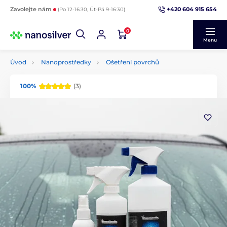
+420 604 915 654
Zavolejte nám
(Po 12-16:30, Út-Pá 9-16:30)
0
Menu
Úvod
Nanoprostředky
Ošetření povrchů
100%
(3)