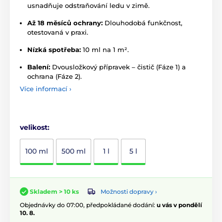
usnadňuje odstraňování ledu v zimě.
Až 18 měsíců ochrany:
Dlouhodobá funkčnost,
otestovaná v praxi.
Nízká spotřeba:
10 ml na 1 m².
Balení:
Dvousložkový přípravek – čistič (Fáze 1) a
ochrana (Fáze 2).
Více informací ›
velikost:
100 ml
500 ml
1 l
5 l
Možnosti dopravy ›
Skladem > 10 ks
Objednávky do 07:00, předpokládané dodání:
u vás v pondělí
10. 8.