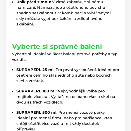
Únik před zimou:
V zimě zabraňuje silnému
namrzání. Námraza jde z ošetřeného povrchu
snadno seškrábnout. V kombinaci s vyhřívanými
skly můžete vyjet bez čekání a zdlouhavého
škrábání.
Vyberte si správné balení
Vyberte si ideální velikost balení pro své potřeby a typ
vozidla.
SUPRAPERL 25 ml:
Pro první vyzkoušení. Ideální pro
ošetření čelního skla jednoho auta nebo bočních
skel a zrcátek.
SUPRAPERL 100 ml:
Nejvýhodnější volba pro
majitele více aut. Vystačí na ochranu všech skel na
dvou až třech vozidlech.
SUPRAPERL 500 ml:
Pro menší vozové parky.
Ideální pro menší firmu nebo pro nadšence, kteří
chtějí ošetřit více vozů a mít vždy dostatek
přípravku.