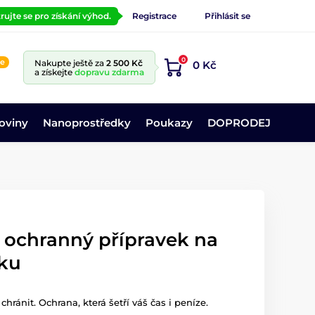
rujte se pro získání výhod.
Registrace
Přihlásit se
0
ne
Nakupte ještě za
2 500 Kč
0 Kč
a získejte
dopravu zdarma
oviny
Nanoprostředky
Poukazy
DOPRODEJ
ochranný přípravek na
iku
hránit. Ochrana, která šetří váš čas i peníze.