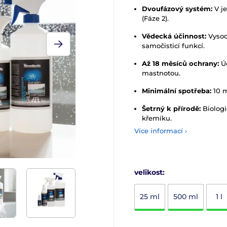
Dvoufázový systém:
V je
(Fáze 2).
Vědecká účinnost:
Vysoc
samočisticí funkcí.
Až 18 měsíců ochrany:
Úč
mastnotou.
Minimální spotřeba:
10 m
Šetrný k přírodě:
Biologi
křemíku.
Více informací ›
velikost:
25 ml
500 ml
1 l