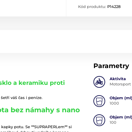
Kód produktu:
P14228
Parametry
Aktivita
klo a keramiku proti
Motorsport
šetří váš čas i peníze.
Objem (ml
1000
ota bez námahy s nano
Objem (ml
100
né kapky potu. Se **SUPRAPERLem** si