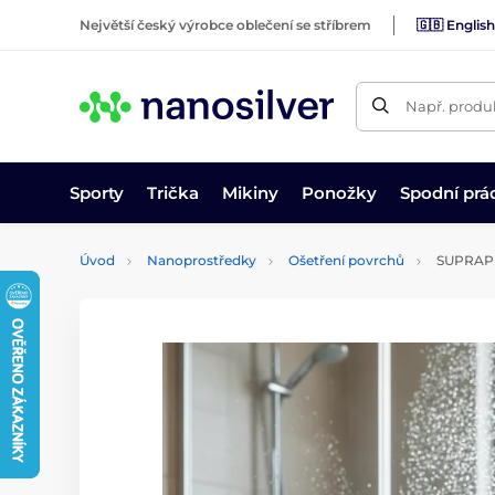
Největší český výrobce oblečení se stříbrem
🇬🇧 English
Např. produk
Sporty
Trička
Mikiny
Ponožky
Spodní prá
Úvod
Nanoprostředky
Ošetření povrchů
SUPRAPER