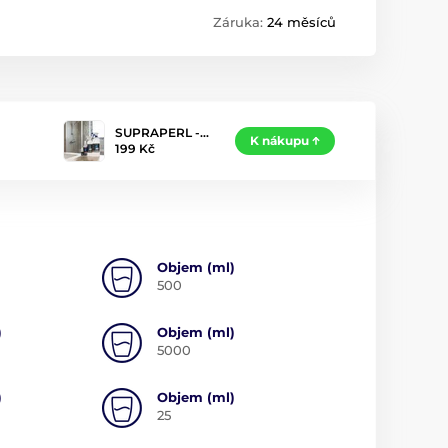
Záruka:
24 měsíců
SUPRAPERL -…
K nákupu
199 Kč
Objem (ml)
500
)
Objem (ml)
5000
)
Objem (ml)
25