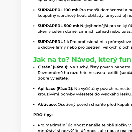
SUPRAPERL 100 ml:
Pro menší domácnosti a něk
koupelny (sprchový kout, obklady, umyvadlo) ne
SUPRAPERL 500 ml:
Nejvýhodnější pro velký úk
oken v celém domě, zimních zahrad nebo teras.
SUPRAPERL 1 l:
Pro profesionální a průmyslové 
úklidové firmy nebo pro ošetření velkých ploch
Jak na to? Návod, který fu
Čištění (Fáze 1):
Na suchý, čistý povrch naneste 
Rovnoměrně ho rozetřete nesavou textilií (součá
dobře vyleštěte.
Aplikace (Fáze 2):
Na vyčištěný povrch naneste
krouživými pohyby vyleštěte do vysokého lesku.
Aktivace:
Ošetřený povrch chraňte před kapali
PRO tipy:
Pro maximální účinnost nanášejte obě složky v
množství si nezvýšíte účinnost, ale pouze pracnos