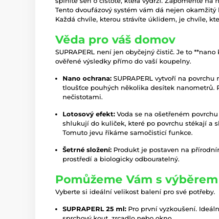
splníte sen o čistotě, která vydrží. Zapomeňte n
Tento dvoufázový systém vám dá nejen okamžitý le
Každá chvíle, kterou strávíte úklidem, je chvíle, kt
Věda pro váš domov
SUPRAPERL není jen obyčejný čistič. Je to **nano 
ověřené výsledky přímo do vaší koupelny.
Nano ochrana:
SUPRAPERL vytvoří na povrchu ne
tloušťce pouhých několika desítek nanometrů. P
nečistotami.
Lotosový efekt:
Voda se na ošetřeném povrchu c
shlukují do kuliček, které po povrchu stékají a s
Tomuto jevu říkáme samočisticí funkce.
Šetrné složení:
Produkt je postaven na přírodní
prostředí a biologicky odbouratelný.
Pomůžeme Vám s výběrem
Vyberte si ideální velikost balení pro své potřeby.
SUPRAPERL 25 ml:
Pro první vyzkoušení. Ideáln
sprchový kout, zrcadlo nebo okno.