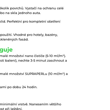
olik povrchů. Vystačí na ochranu celé
bo na skla jednoho auta.
lid. Perfektní pro kompletní ošetření
použití. Vhodné pro hotely, bazény,
 skleněných fasád.
nguje
malé množství nano čističe (5-10 ml/m²).
stí balení), nechte 3-5 minut zaschnout a
 malé množství SUPRAPERLu (10 ml/m²) a
nami po dobu 24 hodin.
 minimální vrstvě. Nanesením většího
t při leštění.