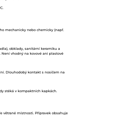
°C.
 ho mechanicky nebo chemicky (např.
adla), obklady, sanitární keramiku a
ě. Není vhodný na kovové ani plastové
ní. Dlouhodobý kontakt s nosičem na
vody stéká v kompaktních kapkách.
bře větrané místnosti. Přípravek obsahuje