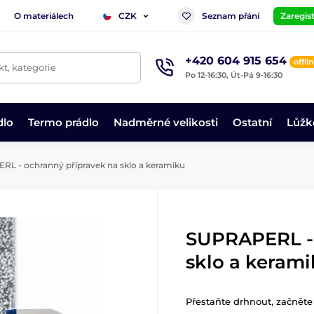
O materiálech
Seznam přání
Zaregist
CZK
+420 604 915 654
offli
t, kategorie
Po 12-16:30, Út-Pá 9-16:30
dlo
Termo prádlo
Nadměrné velikosti
Ostatní
Lůžk
L - ochranný přípravek na sklo a keramiku
SUPRAPERL - 
sklo a keram
Přestaňte drhnout, začněte c