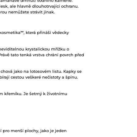
a namáhavé drhnutí vodního kamene.
sk, ale hlavně dlouhotrvající ochranu.
erou nemůžete strávit jinak.
kosmetika**, která přináší vědecky
viditelnou krystalickou mřížku o
rávě tato tenká vrstva chrání povrch před
hová jako na lotosovém listu. Kapky se
bírají cestou veškeré nečistoty a špínu.
m křemíku. Je šetrný k životnímu
í pro menší plochy, jako je jeden