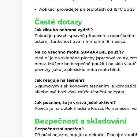
Aplikaci provádějte při teplotách od 15 °C do 25 
Časté dotazy
Jak dlouho ochrana vydrží?
Pokud je povrch správně připraven a nepoškodíte
octem), funkčnost trvá minimálně 18 měsíců.
Na co všechno mohu SUPRAPERL použít?
Ideální je na skleněné plochy (sprchové kouty, zrc
nerez. Můžete ho bezpečně použít i na skla v aut
povrchy, jako je plexisklo nebo moto hledí.
Jak reaguje na těsnění?
S gumovým a silikonovým těsněním je kompatibil
alkoholové bázi však může těsnění naleptat.
Jak poznám, že je vrstva ještě aktivní?
Povrch je na dotek hladší a kluzčí. Po nanesení 
Bezpečnost a skladování
Bezpečnostní opatření:
Při práci nejezte, nepijte a nekuřte. Pracujte v do