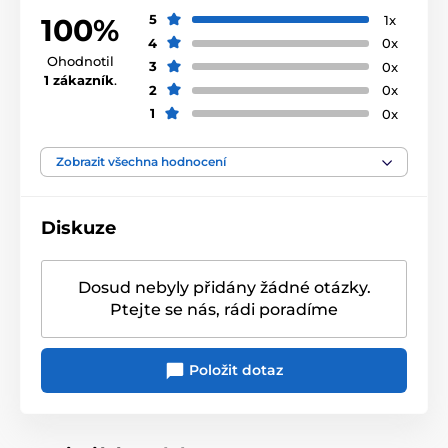
5
1x
100%
4
0x
Ohodnotil
3
0x
1 zákazník
.
2
0x
1
0x
Zobrazit všechna hodnocení
Diskuze
Dosud nebyly přidány žádné otázky.
Ptejte se nás, rádi poradíme
Položit dotaz