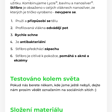
®
®
užitku. Kombinujeme Lycra
, bavlnu a nanosilver
. 
Stříbro
 je obsaženo v celých vláknech nanosilver, ze 
kterých je tričko vyrobeno - 
nevypere se
.
 Pruží a 
přizpůsobí se
 tělu
 Profilovaná vlákna 
odvádějí pot
R
ychle schne
 Je 
antibakteriální
 Stříbro předchází 
zápachu
 Stříbro je citlivé k pokožce, 
pomáhá s akné a 
ekzémy
Testováno kolem světa
Pokud nás berete někam, kde jsme ještě nebyli, dejte
nám prosím vědět označením na sociálních sítích :)
Složení materiálu