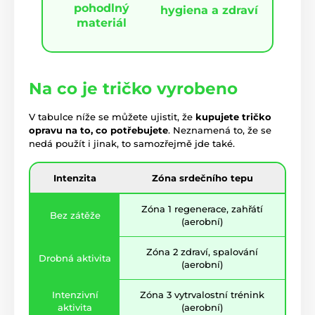
pohodlný
hygiena a zdraví
materiál
Na co je tričko vyrobeno
V tabulce níže se můžete ujistit, že
kupujete tričko
opravu na to, co potřebujete
. Neznamená to, že se
nedá použít i jinak, to samozřejmě jde také.
Intenzita
Zóna srdečního tepu
Zóna 1 regenerace, zahřátí
Bez zátěže
(aerobní)
Zóna 2 zdraví, spalování
Drobná aktivita
(aerobní)
Intenzivní
Zóna 3 vytrvalostní trénink
aktivita
(aerobní)