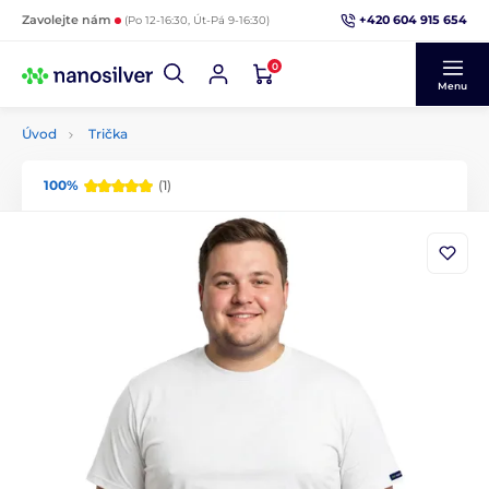
+420 604 915 654
Zavolejte nám
(Po 12-16:30, Út-Pá 9-16:30)
0
Menu
Úvod
Trička
100%
(1)