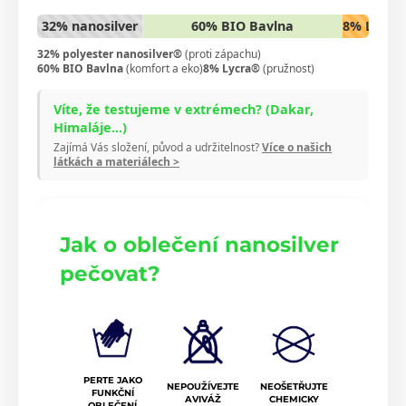
32% nanosilver
60% BIO Bavlna
8% Lycra
32% polyester nanosilver®
(proti zápachu)
60% BIO Bavlna
(komfort a eko)
8% Lycra®
(pružnost)
Víte, že testujeme v extrémech? (Dakar,
Himaláje...)
Zajímá Vás složení, původ a udržitelnost?
Více o našich
látkách a materiálech >
Jak o oblečení nanosilver
pečovat?
PERTE JAKO
NEPOUŽÍVEJTE
NEOŠETŘUJTE
FUNKČNÍ
AVIVÁŽ
CHEMICKY
OBLEČENÍ