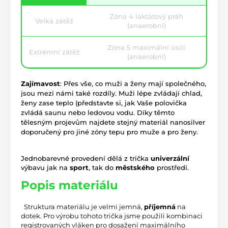
Zóna 4 laktátový práh
Velká zátěž
(anaerobní)
Zóna 5 maximální úsilí
Extrémní zátěž
(anaerobní)
Zajímavost
: Přes vše, co muži a ženy mají společného,
jsou mezi námi také rozdíly. Muži lépe zvládají chlad,
ženy zase teplo (představte si, jak Vaše polovička
zvládá saunu nebo ledovou vodu. Díky těmto
tělesným projevům najdete stejný materiál nanosilver
doporučený pro jiné zóny tepu pro muže a pro ženy.
Jednobarevné provedení dělá z trička
univerzální
výbavu jak na
sport
, tak do
městského
prostředí.
Popis materiálu
 Struktura materiálu je velmi jemná, 
příjemná
 na 
dotek. Pro výrobu tohoto trička jsme použili kombinaci 
registrovaných vláken pro dosažení maximálního 