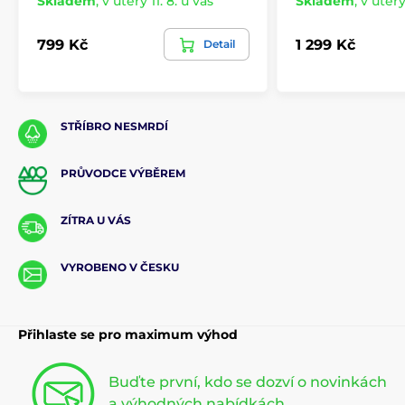
Skladem
,
v úterý 11. 8. u vás
Skladem
,
v úterý
799 Kč
1 299 Kč
Detail
STŘÍBRO NESMRDÍ
PRŮVODCE VÝBĚREM
ZÍTRA U VÁS
VYROBENO V ČESKU
Přihlaste se pro maximum výhod
Buďte první, kdo se dozví o novinkách
a výhodných nabídkách.