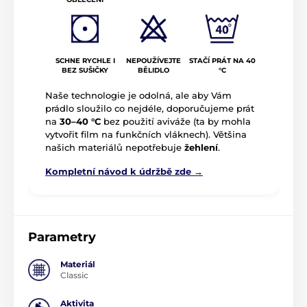
NEPOUŽÍVEJTE
STAČÍ PRÁT NA 40
SCHNE RYCHLE I
BĚLIDLO
°C
BEZ SUŠIČKY
Naše technologie je odolná, ale aby Vám
prádlo sloužilo co nejdéle, doporučujeme prát
na
30–40 °C
bez použití aviváže (ta by mohla
vytvořit film na funkčních vláknech). Většina
našich materiálů nepotřebuje
žehlení
.
Kompletní návod k údržbě zde →
Parametry
Materiál
Classic
Aktivita