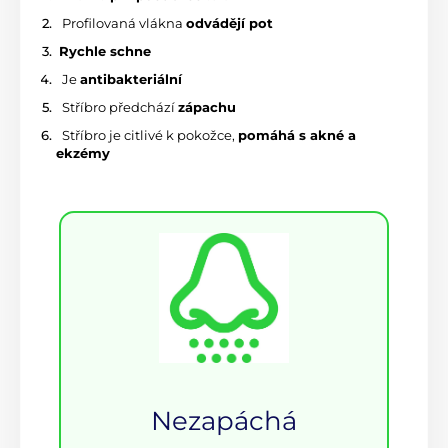
 Profilovaná vlákna 
odvádějí pot
R
ychle schne
 Je 
antibakteriální
 Stříbro předchází 
zápachu
 Stříbro je citlivé k pokožce, 
pomáhá s akné a 
ekzémy
Nezapáchá