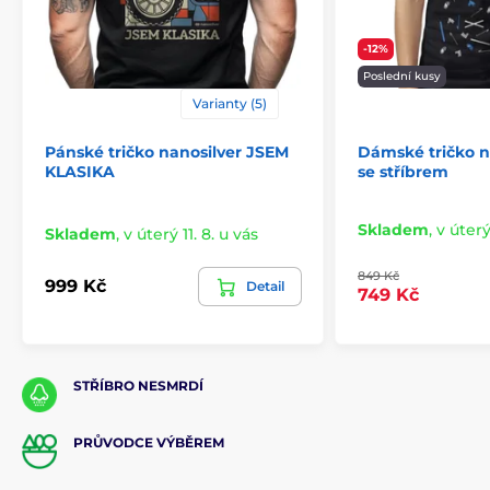
-12%
Poslední kusy
Varianty (5)
Pánské tričko nanosilver JSEM
Dámské tričko n
KLASIKA
se stříbrem
Skladem
,
v úterý
Skladem
,
v úterý 11. 8. u vás
849 Kč
999 Kč
Detail
749 Kč
STŘÍBRO NESMRDÍ
PRŮVODCE VÝBĚREM