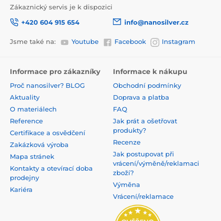
Zákaznický servis je k dispozici
+420 604 915 654
info@nanosilver.cz
Jsme také na:
Youtube
Facebook
Instagram
Informace pro zákazníky
Informace k nákupu
Proč nanosilver? BLOG
Obchodní podmínky
Aktuality
Doprava a platba
O materiálech
FAQ
Reference
Jak prát a ošetřovat
produkty?
Certifikace a osvědčení
Recenze
Zakázková výroba
Jak postupovat při
Mapa stránek
vrácení/výměně/reklamaci
Kontakty a otevírací doba
zboží?
prodejny
Výměna
Kariéra
Vrácení/reklamace