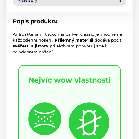
Diskuze
(0)
Popis produktu
Antibakteriální tričko nanosilver classic je vhodné na
každodenní nošení.
Příjemný materiál
dodává pocit
svěžesti
a
jistoty
při aktivním pohybu, jízdě i
celodenním nošení.
Nejvíc wow vlastnosti