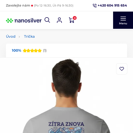
+420 604 915 654
Zavolejte nám
(Po 12-16:30, Út-Pá 9-16:30)
0
Menu
Úvod
Trička
100%
(1)