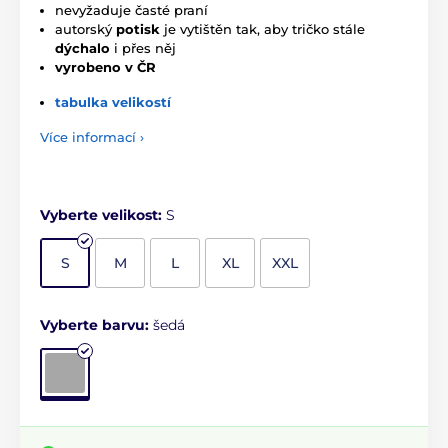
nevyžaduje časté praní
autorský
potisk
je vytištěn tak, aby tričko stále
dýchalo
i přes něj
vyrobeno v ČR
tabulka velikostí
Více informací ›
Vyberte velikost:
S
S
M
L
XL
XXL
Vyberte barvu:
šedá