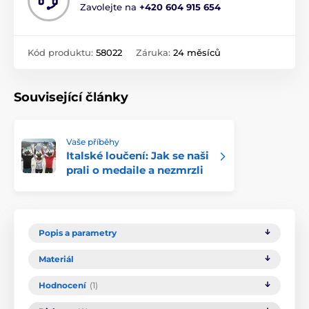
Zavolejte na
+420 604 915 654
Kód produktu:
58022
Záruka:
24 měsíců
Související články
Vaše příběhy
Italské loučení: Jak se naši
prali o medaile a nezmrzli
Popis a parametry
Materiál
Hodnocení
(1)