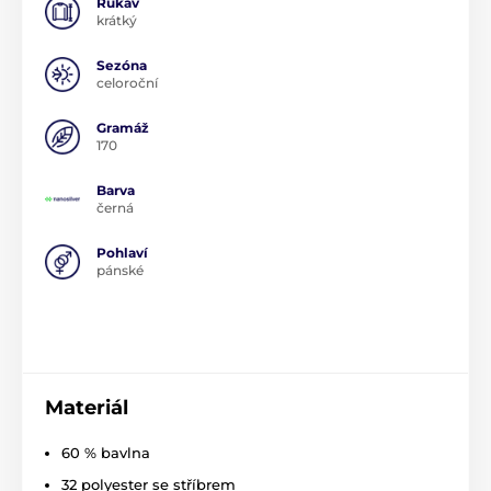
Rukáv
krátký
Sezóna
celoroční
Gramáž
170
Barva
černá
Pohlaví
pánské
Materiál
60 % bavlna
32 polyester se stříbrem