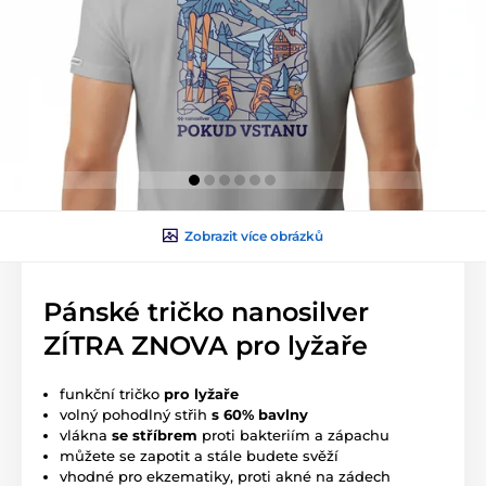
Zobrazit více obrázků
Pánské tričko nanosilver
ZÍTRA ZNOVA pro lyžaře
funkční tričko
pro lyžaře
volný pohodlný střih
s 60% bavlny
vlákna
se stříbrem
proti bakteriím a zápachu
můžete se zapotit a stále budete svěží
vhodné pro ekzematiky, proti akné na zádech