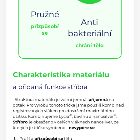
Pružné
Anti
přizpůsobí
bakteriální
se
chrání tělo
Charakteristika materiálu
a přidaná funkce stříbra
 Struktura materiálu je velmi jemná, 
příjemná
 na 
dotek. Pro výrobu tohoto trička jsme použili kombinaci 
registrovaných vláken pro dosažení maximálního 
®
®
užitku. Kombinujeme Lycra
, bavlnu a nanosilver
. 
Stříbro
 je obsaženo v celých vláknech nanosilver, ze 
kterých je tričko vyrobeno - 
nevypere se
.
 Pruží a 
přizpůsobí se
 tělu