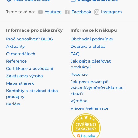
Jsme také na:
Youtube
Facebook
Instagram
Informace pro zákazníky
Informace k nákupu
Proč nanosilver? BLOG
Obchodní podmínky
Aktuality
Doprava a platba
O materiálech
FAQ
Reference
Jak prát a ošetřovat
produkty?
Certifikace a osvědčení
Recenze
Zakázková výroba
Jak postupovat při
Mapa stránek
vrácení/výměně/reklamaci
Kontakty a otevírací doba
zboží?
prodejny
Výměna
Kariéra
Vrácení/reklamace