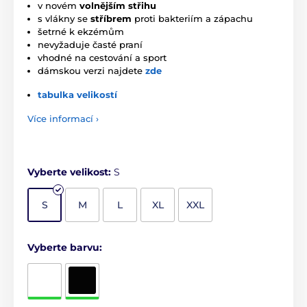
v novém
volnějším střihu
s vlákny se
stříbrem
proti bakteriím a zápachu
šetrné k ekzémům
nevyžaduje časté praní
vhodné na cestování a sport
dámskou verzi najdete
zde
tabulka velikostí
Více informací ›
Vyberte velikost:
S
S
M
L
XL
XXL
Vyberte barvu: