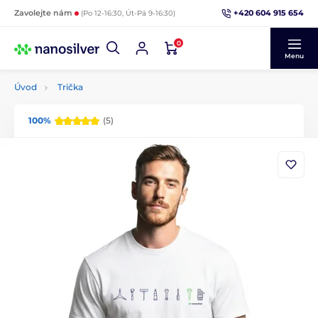
+420 604 915 654
Zavolejte nám
(Po 12-16:30, Út-Pá 9-16:30)
0
Menu
Úvod
Trička
100%
(5)