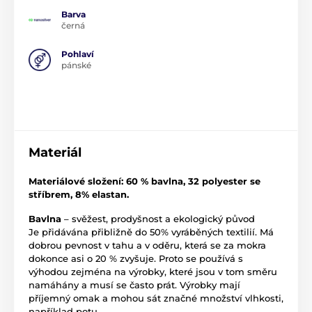
Barva
černá
Pohlaví
pánské
Materiál
Materiálové složení: 60 % bavlna, 32 polyester se
stříbrem, 8% elastan.
Bavlna
– svěžest, prodyšnost a ekologický původ
Je přidávána přibližně do 50% vyráběných textilií. Má
dobrou pevnost v tahu a v oděru, která se za mokra
dokonce asi o 20 % zvyšuje. Proto se používá s
výhodou zejména na výrobky, které jsou v tom směru
namáhány a musí se často prát. Výrobky mají
příjemný omak a mohou sát značné množství vlhkosti,
například potu.