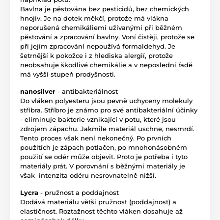
Bavlna je pěstována bez pesticidů, bez chemických
hnojiv. Je na dotek měkčí, protože má vlákna
neporušená chemikáliemi užívanými při běžném
pěstování a zpracování bavlny. Voní čistěji, protože se
při jejím zpracování nepoužívá formaldehyd. Je
šetrnější k pokožce i z hlediska alergií, protože
neobsahuje škodlivé chemikálie a v neposlední řadě
má vyšší stupeň prodyšnosti.
nanosilver
- antibakteriálnost
Do vláken polyesteru jsou pevně uchyceny molekuly
stříbra. Stříbro je známo pro své antibakteriální účinky
- eliminuje bakterie vznikající v potu, které jsou
zdrojem zápachu. Jakmile materiál uschne, nesmrdí.
Tento proces však není nekonečný. Po prvních
použitích je zápach potlačen, po mnohonásobném
použití se odér může objevit. Proto je potřeba i tyto
materiály prát. V porovnání s běžnými materiály je
však intenzita odéru nesrovnatelně nižší.
Lycra
- pružnost a poddajnost
Dodává materiálu větší pružnost (poddajnost) a
elastičnost. Roztažnost těchto vláken dosahuje až