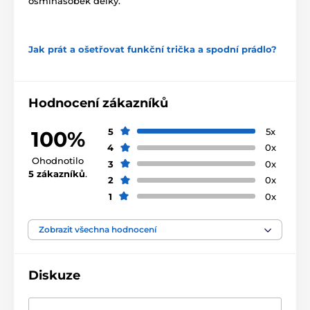
osminásobek délky.
Jak prát a ošetřovat funkční trička a spodní prádlo?
Hodnocení zákazníků
5
5x
100%
4
0x
Ohodnotilo
3
0x
5 zákazníků
.
2
0x
1
0x
Zobrazit všechna hodnocení
Diskuze