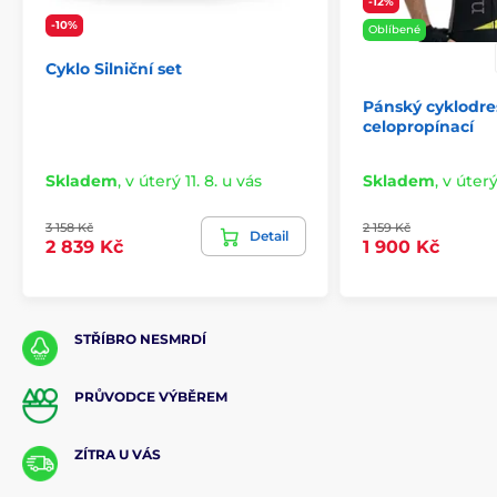
-12%
-10%
Oblíbené
Cyklo Silniční set
Pánský cyklodre
celopropínací
Skladem
,
v úterý 11. 8. u vás
Skladem
,
v úterý
3 158 Kč
2 159 Kč
Detail
2 839 Kč
1 900 Kč
STŘÍBRO NESMRDÍ
PRŮVODCE VÝBĚREM
ZÍTRA U VÁS