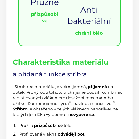
Pružné
Anti
přizpůsobí
bakteriální
se
chrání tělo
Charakteristika materiálu
a přidaná funkce stříbra
 Struktura materiálu je velmi jemná, 
příjemná
 na 
dotek. Pro výrobu tohoto trička jsme použili kombinaci 
registrovaných vláken pro dosažení maximálního 
®
®
užitku. Kombinujeme Lycra
, bavlnu a nanosilver
. 
Stříbro
 je obsaženo v celých vláknech nanosilver, ze 
kterých je tričko vyrobeno - 
nevypere se
.
 Pruží a 
přizpůsobí se
 tělu
 Profilovaná vlákna 
odvádějí pot