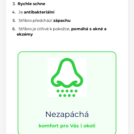
R
ychle schne
 Je 
antibakteriální
 Stříbro předchází 
zápachu
 Stříbro je citlivé k pokožce, 
pomáhá s akné a 
ekzémy
Nezapáchá
komfort pro Vás i okolí