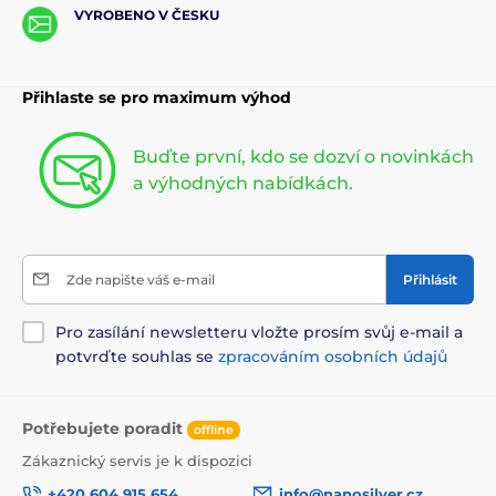
VYROBENO V ČESKU
Přihlaste se pro maximum výhod
Buďte první, kdo se dozví o novinkách
a výhodných nabídkách.
Zde napište váš e-mail
Přihlásit
Pro zasílání newsletteru vložte prosím svůj e-mail a
potvrďte souhlas se
zpracováním osobních údajů
Potřebujete poradit
offline
Zákaznický servis je k dispozici
+420 604 915 654
info@nanosilver.cz