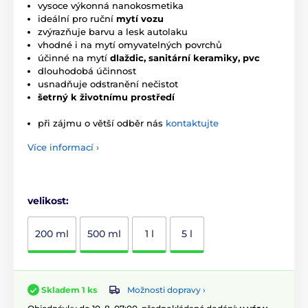
vysoce výkonná nanokosmetika
ideální pro ruční
mytí vozu
zvýrazňuje barvu a lesk autolaku
vhodné i na mytí omyvatelných povrchů
účinné na mytí
dlaždic, sanitární keramiky, pvc
dlouhodobá účinnost
usnadňuje odstranění nečistot
šetrný k životnímu prostředí
při zájmu o větší odběr nás
kontaktujte
Více informací ›
velikost:
200 ml
500 ml
1 l
5 l
Možnosti dopravy ›
Skladem 1 ks