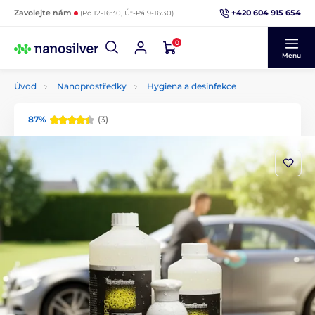
+420 604 915 654
Zavolejte nám
(Po 12-16:30, Út-Pá 9-16:30)
0
Menu
Úvod
Nanoprostředky
Hygiena a desinfekce
87%
(3)