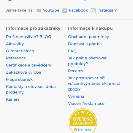
Jsme také na:
Youtube
Facebook
Instagram
Informace pro zákazníky
Informace k nákupu
Proč nanosilver? BLOG
Obchodní podmínky
Aktuality
Doprava a platba
O materiálech
FAQ
Reference
Jak prát a ošetřovat
produkty?
Certifikace a osvědčení
Recenze
Zakázková výroba
Jak postupovat při
Mapa stránek
vrácení/výměně/reklamaci
Kontakty a otevírací doba
zboží?
prodejny
Výměna
Kariéra
Vrácení/reklamace