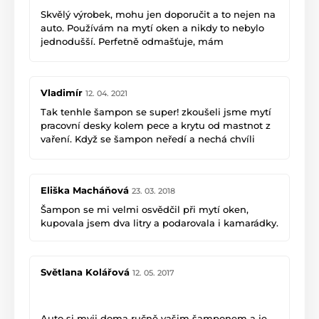
Skvělý výrobek, mohu jen doporučit a to nejen na
auto. Používám na mytí oken a nikdy to nebylo
jednodušší. Perfetně odmašťuje, mám
vyzkoušeno i digestoři v neředěném stavu a
mastnota šla krásně dolů.
Vladimír
12. 04. 2021
Tak tenhle šampon se super! zkoušeli jsme mytí
pracovní desky kolem pece a krytu od mastnot z
vaření. Když se šampon neředí a nechá chvíli
působit, pak ta mastnota jde velmi dobře dolů.
Za sebe hodnotím SKVĚLÉ!
Eliška Macháňová
23. 03. 2018
Šampon se mi velmi osvědčil při mytí oken,
Vladimír
kupovala jsem dva litry a podarovala i kamarádky.
Světlana Kolářová
12. 05. 2017
Auto si myji doma ručně vašim šamponem a je