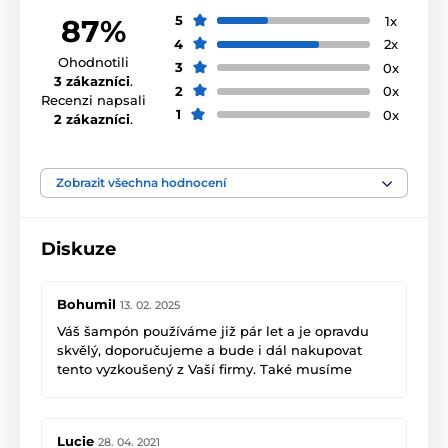
5
1x
87%
4
2x
Ohodnotili
3
0x
3 zákazníci
.
2
0x
Recenzi napsali
1
0x
2 zákazníci
.
Zobrazit všechna hodnocení
Diskuze
Bohumil
13. 02. 2025
Váš šampón používáme již pár let a je opravdu
skvělý, doporučujeme a bude i dál nakupovat
tento vyzkoušený z Vaší firmy. Také musíme
pochválit přístup tohoto obchodu, který je
profesionální a ihned vyřešil náš problém s
vyteklým šampónem při převzetí zásilky.
Lucie
28. 04. 2021
Děkujeme