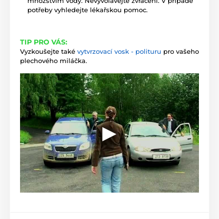
množstvím vody. Nevyvolávejte zvracení. V případě
potřeby vyhledejte lékařskou pomoc.
TIP PRO VÁS:
Vyzkoušejte také
vytvrzovací vosk - polituru
pro vašeho
plechového miláčka.