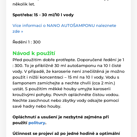
několik let.
Spotřeba: 15 - 30 ml/10 l vody
Více informací o NANO AUTOŠAMPONU naleznete
zde »
Ředění 1 : 300
Návod k použití
Před použitím dobře protřepte. Doporučené ředění je 1
: 300. To je přibližně 30 ml autošamponu na 10 l čisté
vody. V případě, že karoserie není znečištěná je možno
použít i nižší koncentraci – 15 ml na 10 l vody. Vodu s
šamponem zamíchejte a nechte chvíli (cca 2 min.)
ustát. S použitím měkké houby umyjte karoserii
krouživými pohyby. Povrch opláchněte čistou vodou.
Nechte zaschnout nebo zbytky vody odsajte pomocí
savé hadry nebo houby.
Opláchnutí a usušení je nezbytné zejména při
použití
politury
.
Účinnost se projeví až po jedné hodině a optimální