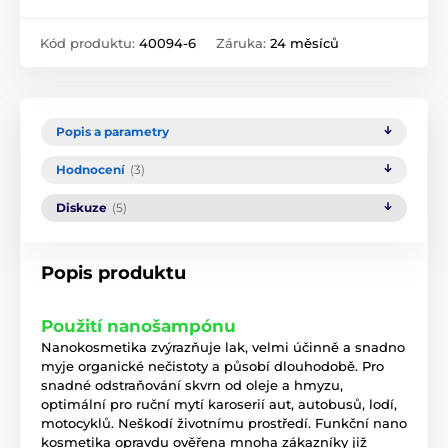
Kód produktu:
40094-6
Záruka:
24 měsíců
Popis a parametry
Hodnocení
(3)
Diskuze
(5)
Popis produktu
Použití nanošampónu
Nanokosmetika zvýrazňuje lak, velmi účinně a snadno
myje organické nečistoty a působí dlouhodobě. Pro
snadné odstraňování skvrn od oleje a hmyzu,
optimální pro ruční mytí karoserií aut, autobusů, lodí,
motocyklů. Neškodí životnímu prostředí. Funkční nano
kosmetika opravdu ověřena mnoha zákazníky již