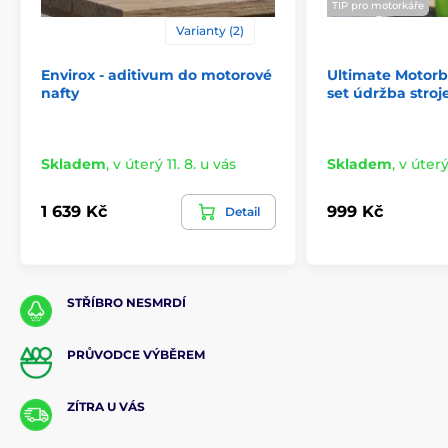
TIP pro motorkáře
Varianty (2)
Envirox - aditivum do motorové
Ultimate Motor
nafty
set údržba stroj
Skladem
,
v úterý 11. 8. u vás
Skladem
,
v úterý
1 639 Kč
999 Kč
Detail
STŘÍBRO NESMRDÍ
PRŮVODCE VÝBĚREM
ZÍTRA U VÁS