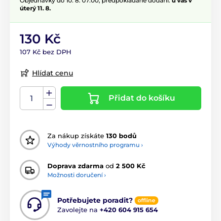
Objednávky do 10. 8. 07:00, předpokládané dodání:
u vás v
úterý 11. 8.
130 Kč
107 Kč bez DPH
Hlídat cenu
Přidat do košíku
Za nákup získáte
130 bodů
Výhody věrnostního programu ›
Doprava zdarma
od
2 500 Kč
Možnosti doručení ›
Potřebujete poradit?
offline
Zavolejte na
+420 604 915 654