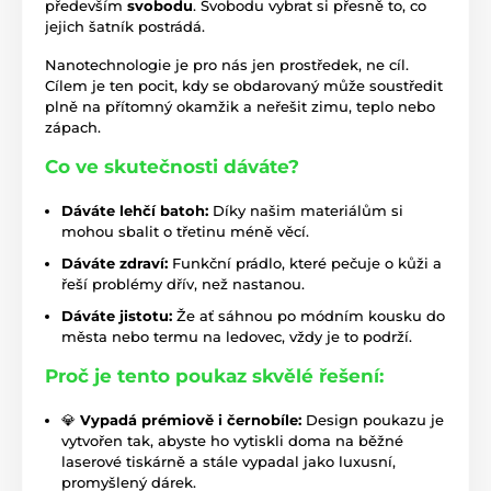
především
svobodu
. Svobodu vybrat si přesně to, co
jejich šatník postrádá.
Nanotechnologie je pro nás jen prostředek, ne cíl.
Cílem je ten pocit, kdy se obdarovaný může soustředit
plně na přítomný okamžik a neřešit zimu, teplo nebo
zápach.
Co ve skutečnosti dáváte?
Dáváte lehčí batoh:
Díky našim materiálům si
mohou sbalit o třetinu méně věcí.
Dáváte zdraví:
Funkční prádlo, které pečuje o kůži a
řeší problémy dřív, než nastanou.
Dáváte jistotu:
Že ať sáhnou po módním kousku do
města nebo termu na ledovec, vždy je to podrží.
Proč je tento poukaz skvělé řešení:
💎
Vypadá prémiově i černobíle:
Design poukazu je
vytvořen tak, abyste ho vytiskli doma na běžné
laserové tiskárně a stále vypadal jako luxusní,
promyšlený dárek.