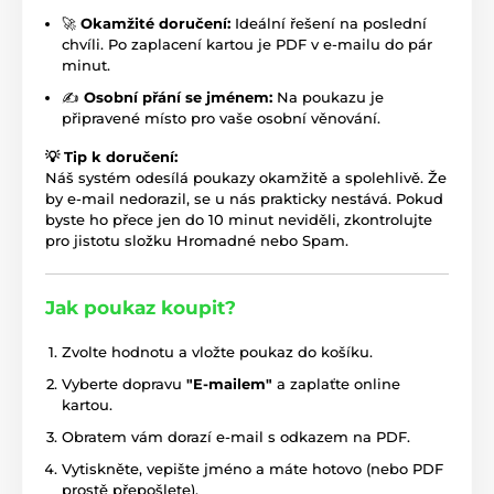
🚀
Okamžité doručení:
Ideální řešení na poslední
chvíli. Po zaplacení kartou je PDF v e-mailu do pár
minut.
✍️
Osobní přání se jménem:
Na poukazu je
připravené místo pro vaše osobní věnování.
💡 Tip k doručení:
Náš systém odesílá poukazy okamžitě a spolehlivě. Že
by e-mail nedorazil, se u nás prakticky nestává. Pokud
byste ho přece jen do 10 minut neviděli, zkontrolujte
pro jistotu složku Hromadné nebo Spam.
Jak poukaz koupit?
Zvolte hodnotu a vložte poukaz do košíku.
Vyberte dopravu
"E-mailem"
a zaplaťte online
kartou.
Obratem vám dorazí e-mail s odkazem na PDF.
Vytiskněte, vepište jméno a máte hotovo (nebo PDF
prostě přepošlete).