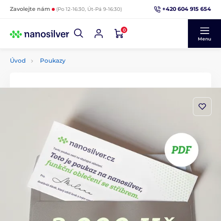
+420 604 915 654
Zavolejte nám
(Po 12-16:30, Út-Pá 9-16:30)
0
Menu
Úvod
Poukazy