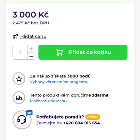
3 000 Kč
2 479 Kč bez DPH
Hlídat cenu
Přidat do košíku
Za nákup získáte
3000 bodů
Výhody věrnostního programu ›
Tento produkt vám doručíme
zdarma
Možnosti doručení ›
Potřebujete poradit?
offline
Zavolejte na
+420 604 915 654