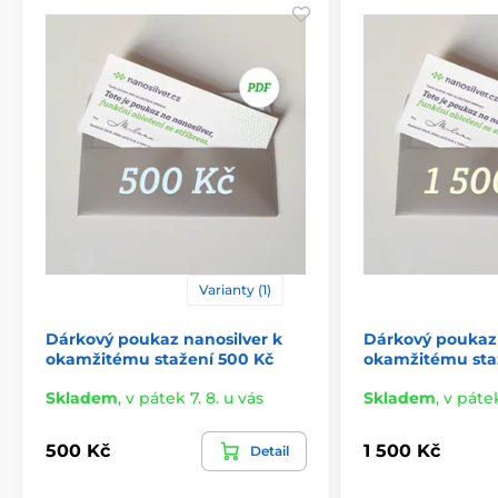
Varianty (1)
Dárkový poukaz nanosilver k
Dárkový poukaz 
okamžitému stažení 500 Kč
okamžitému staž
Skladem
,
v pátek 7. 8. u vás
Skladem
,
v pátek
500 Kč
1 500 Kč
Detail