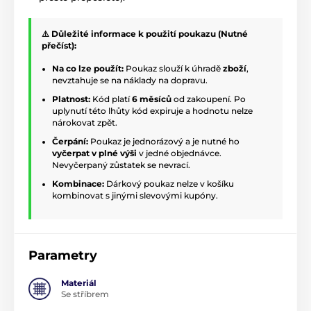
⚠️ Důležité informace k použití poukazu (Nutné
přečíst):
Na co lze použít:
Poukaz slouží k úhradě
zboží
,
nevztahuje se na náklady na dopravu.
Platnost:
Kód platí
6 měsíců
od zakoupení. Po
uplynutí této lhůty kód expiruje a hodnotu nelze
nárokovat zpět.
Čerpání:
Poukaz je jednorázový a je nutné ho
vyčerpat v plné výši
v jedné objednávce.
Nevyčerpaný zůstatek se nevrací.
Kombinace:
Dárkový poukaz nelze v košíku
kombinovat s jinými slevovými kupóny.
Parametry
Materiál
Se stříbrem