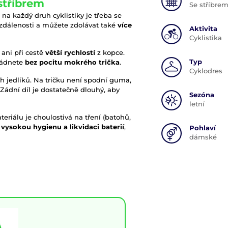
stříbrem
Se stříbre
na každý druh cyklistiky je třeba se
 vzdálenosti a můžete zdolávat také
více
Aktivita
Cyklistika
 ani při cestě
větší rychlostí
z kopce.
Typ
vládnete
bez pocitu mokrého trička
.
Cyklodres
ých jedlíků. Na tričku není spodní guma,
Zádní díl je dostatečně dlouhý, aby
Sezóna
letní
eriálu je choulostivá na tření (batohů,
 vysokou hygienu a likvidaci baterií
,
Pohlaví
dámské