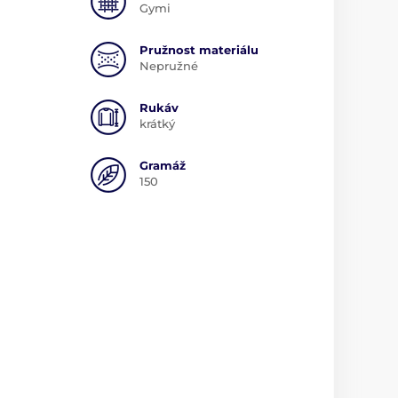
m
Gymi
Pružnost materiálu
Nepružné
Rukáv
krátký
Gramáž
150