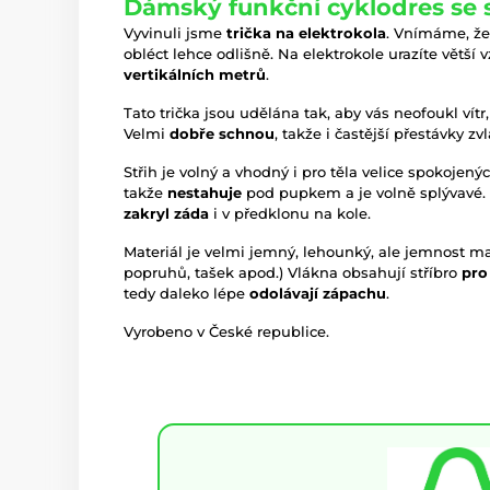
Dámský funkční cyklodres se 
Vyvinuli jsme
trička na elektrokola
. Vnímáme, že 
obléct lehce odlišně. Na elektrokole urazíte větší
vertikálních metrů
.
Tato trička jsou udělána tak, aby vás neofoukl vítr,
Velmi
dobře schnou
, takže i častější přestávky z
Střih je volný a vhodný i pro těla velice spokojen
takže
nestahuje
pod pupkem a je volně splývavé. 
zakryl záda
i v předklonu na kole.
Materiál je velmi jemný, lehounký, ale jemnost mat
popruhů, tašek apod.) Vlákna obsahují stříbro
pro
tedy daleko lépe
odolávají zápachu
.
Vyrobeno v České republice.