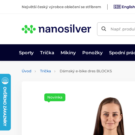
Největší český výrobce oblečení se stříbrem
🇬🇧 English
Např. produk
Sporty
Trička
Mikiny
Ponožky
Spodní prá
Úvod
Trička
Dámský e-bike dres BLOCKS
Novinka