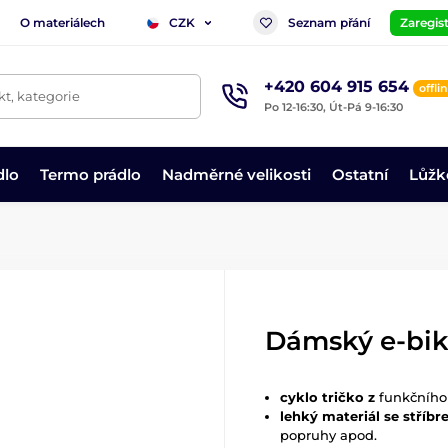
O materiálech
Seznam přání
Zaregist
CZK
+420 604 915 654
offli
t, kategorie
Po 12-16:30, Út-Pá 9-16:30
dlo
Termo prádlo
Nadměrné velikosti
Ostatní
Lůžk
Dámský e-bi
cyklo tričko z
funkčního
lehký materiál se stříb
popruhy apod.