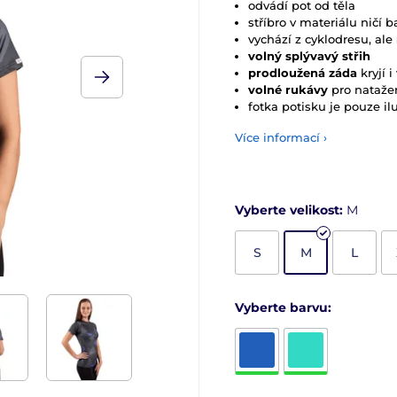
odvádí pot od těla
stříbro v materiálu ničí b
vychází z cyklodresu, ale
volný splývavý střih
prodloužená záda
kryjí 
volné rukávy
pro natažen
fotka potisku je pouze ilu
Více informací ›
Vyberte velikost:
M
S
M
L
Vyberte barvu: