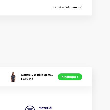
Záruka:
24 měsíců
Dámský e-bike dres…
K nákupu
1 639 Kč
Materiál