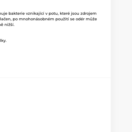
uje bakterie vznikající v potu, které jsou zdrojem
potlačen, po mnohonásobném použití se odér může
ě nižší.
lky.