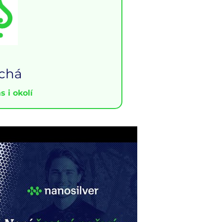
chá
 i okolí