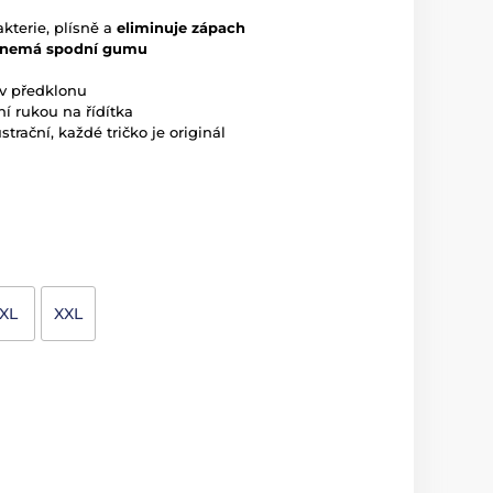
akterie, plísně a
eliminuje zápach
nemá spodní gumu
i v předklonu
í rukou na řídítka
strační, každé tričko je originál
XL
XXL