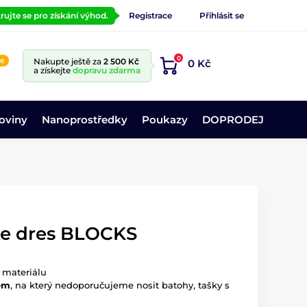
rujte se pro získání výhod.
Registrace
Přihlásit se
0
ne
Nakupte ještě za
2 500 Kč
0 Kč
a získejte
dopravu zdarma
oviny
Nanoprostředky
Poukazy
DOPRODEJ
ke dres BLOCKS
 materiálu
rem
, na který nedoporučujeme nosit batohy, tašky s