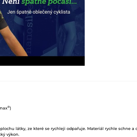
®
lmax
)
 plochu látky, ze které se rychleji odpařuje. Materiál rychle schne a
cký výkon.