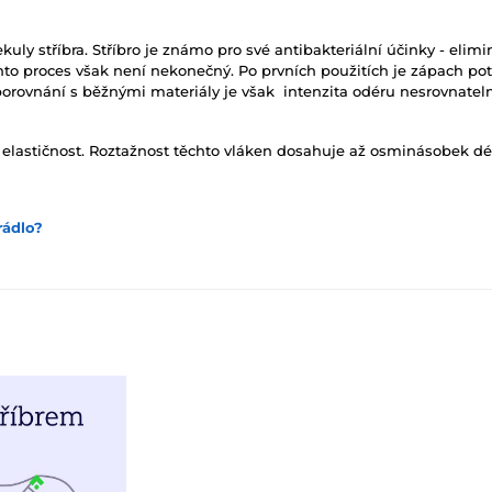
y stříbra. Stříbro je známo pro své antibakteriální účinky - elimin
nto proces však není nekonečný. Po prvních použitích je zápach 
 V porovnání s běžnými materiály je však intenzita odéru nesrovnateln
 elastičnost. Roztažnost těchto vláken dosahuje až osminásobek dé
rádlo?