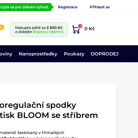
rujte se pro získání výhod.
Registrace
Přihlásit se
0
ne
Nakupte ještě za
2 500 Kč
0 Kč
a získejte
dopravu zdarma
oviny
Nanoprostředky
Poukazy
DOPRODEJ
oregulační spodky
otisk BLOOM se stříbrem
materiál testovaný v Himalájích