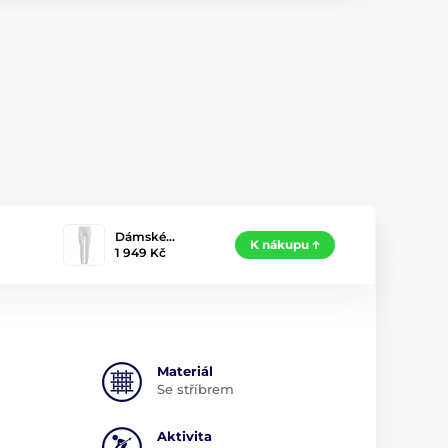
Dámské…
K nákupu
1 949 Kč
Materiál
Se stříbrem
Aktivita