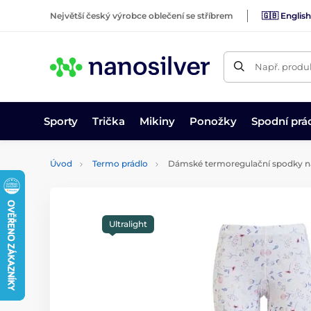
Největší český výrobce oblečení se stříbrem
🇬🇧 English
Např. produk
Sporty
Trička
Mikiny
Ponožky
Spodní prá
Úvod
Termo prádlo
Dámské termoregulační spodky n
Ultralight