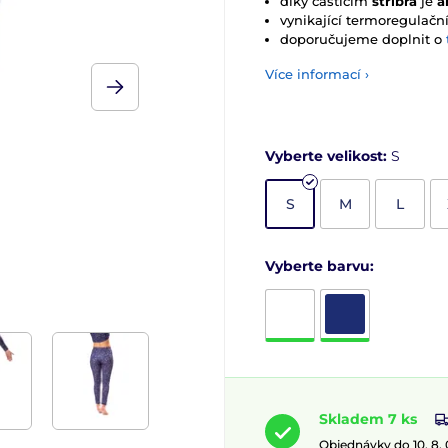
díky částicím
stříbra
je
a
vynikající termoregulační
doporučujeme doplnit o
Více informací ›
Vyberte velikost:
S
S
M
L
Vyberte barvu:
Skladem 7 ks
Objednávky do 10. 8.