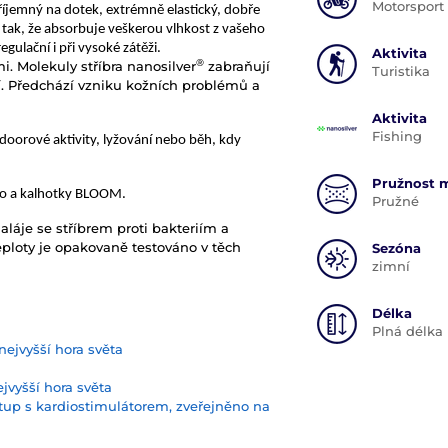
Motorsport
říjemný na dotek, extrémně elastický, dobře
 tak, že absorbuje veškerou vlhkost z vašeho
egulační i při vysoké zátěži.
Aktivita
®
i. Molekuly stříbra nanosilver
zabraňují
Turistika
tí. Předchází vzniku kožních problémů a
Aktivita
Fishing
tdoorové aktivity, lyžování nebo běh, kdy
Pružnost m
ko a kalhotky BLOOM.
Pružné
láje se stříbrem proti bakteriím a
ploty je opakovaně testováno v těch
Sezóna
zimní
Délka
Plná délka
nejvyšší hora světa
ejvyšší hora světa
tup s kardiostimulátorem, zveřejněno na