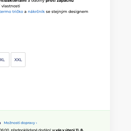
ntibakteriální
a odolný
proti zápachu
 vlastnosti
termo tričko
a
nákrčník
se stejným designem
XL
XXL
Možnosti dopravy ›
 06:00, předpokládané dodání:
u vás v úterý 11. 8.