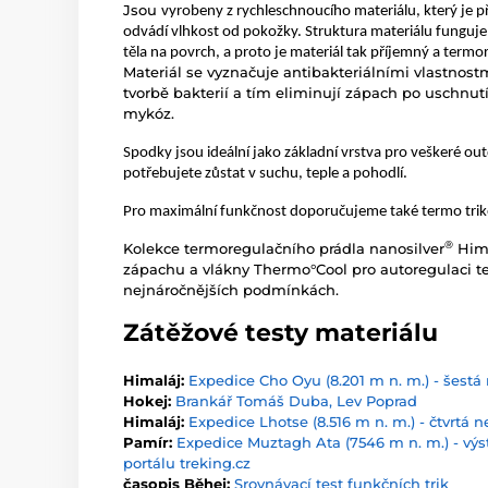
Jsou
vyrobeny z rychleschnoucího materiálu, který je p
odvádí vlhkost od pokožky. Struktura materiálu funguje
těla na povrch, a proto je materiál tak příjemný a termor
Materiál se vyznačuje antibakteriálními vlastnostm
tvorbě bakterií a tím eliminují zápach po uschnu
mykóz.
Spodky jsou ideální jako základní vrstva pro veškeré ou
potřebujete zůstat v suchu, teple a pohodlí.
Pro maximální funkčnost doporučujeme také termo tri
®
Kolekce termoregulačního prádla nanosilver
Hima
zápachu a vlákny Thermo°Cool pro autoregulaci te
nejnáročnějších podmínkách.
Zátěžové testy materiálu
Himaláj:
Expedice Cho Oyu (8.201 m n. m.) - šestá 
Hokej:
Brankář Tomáš Duba, Lev Poprad
Himaláj:
Expedice Lhotse (8.516 m n. m.) - čtvrtá n
Pamír:
Expedice Muztagh Ata (7546 m n. m.) - výs
portálu treking.cz
časopis Běhej:
Srovnávací test funkčních trik