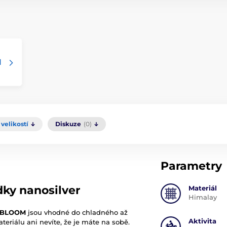
d
velikostí
Diskuze
(0)
Parametry
ky nanosilver
Materiál
Himalay
y BLOOM
jsou vhodné do chladného až
Aktivita
eriálu ani nevíte, že je máte na sobě.