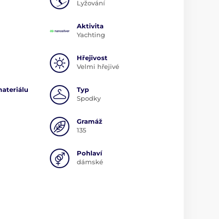
Lyžování
Aktivita
Yachting
Hřejivost
Velmi hřejivé
ateriálu
Typ
Spodky
Gramáž
135
Pohlaví
dámské