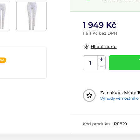
1 949 Kč
1 611 Kč bez DPH
Hlídat cenu
ine
Za nákup získáte
1
Výhody věrnostního
Kód produktu:
P11829