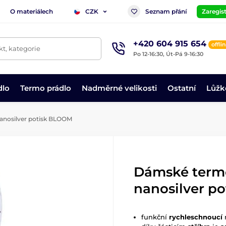
O materiálech
Seznam přání
Zaregist
CZK
+420 604 915 654
offli
t, kategorie
Po 12-16:30, Út-Pá 9-16:30
dlo
Termo prádlo
Nadměrné velikosti
Ostatní
Lůžk
anosilver potisk BLOOM
Dámské term
nanosilver p
funkční
rychleschnoucí