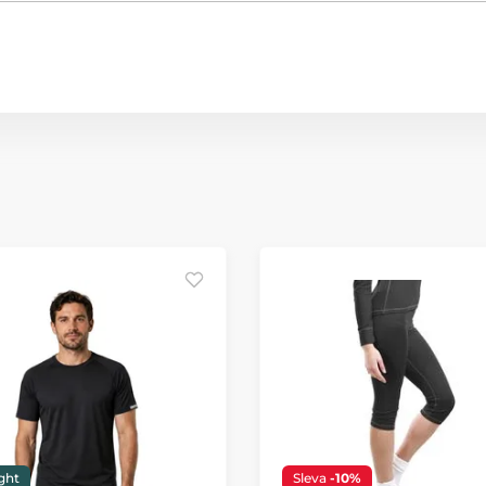
ight
Sleva
-10%