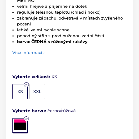
MERINO
velmi hřejivé a příjemné na dotek
reguluje tělesnou teplotu (chlad i horko)
zabraňuje zápachu, odvětrává v místech zvýšeného
pocení
lehké, velmi rychle schne
pohodlný střih s prodlouženou zadní částí
barva: ČERNÁ s růžovými rukávy
Více informací ›
Vyberte velikost:
XS
XS
XXL
Vyberte barvu:
černo/růžová