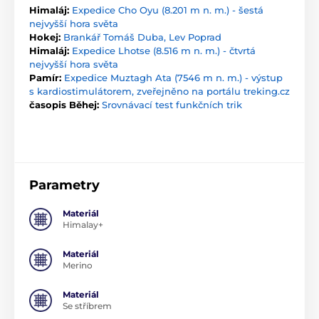
Himaláj:
Expedice Cho Oyu (8.201 m n. m.) - šestá
nejvyšší hora světa
Hokej:
Brankář Tomáš Duba, Lev Poprad
Himaláj:
Expedice Lhotse (8.516 m n. m.) - čtvrtá
nejvyšší hora světa
Pamír:
Expedice Muztagh Ata (7546 m n. m.) - výstup
s kardiostimulátorem, zveřejněno na portálu treking.cz
časopis Běhej:
Srovnávací test funkčních trik
Parametry
Materiál
Himalay+
Materiál
Merino
Materiál
Se stříbrem