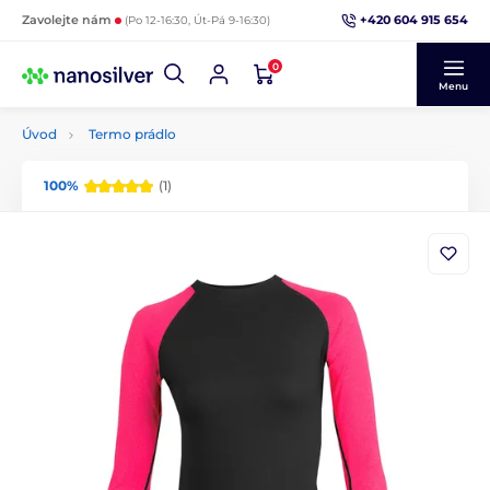
+420 604 915 654
Zavolejte nám
(Po 12-16:30, Út-Pá 9-16:30)
0
Menu
Úvod
Termo prádlo
100%
(1)