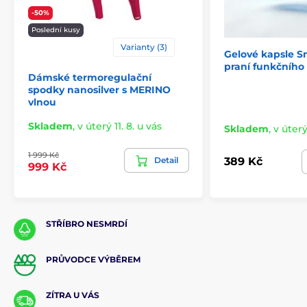
-50%
Poslední kusy
Varianty (3)
Gelové kapsle S
praní funkčního
Dámské termoregulační
spodky nanosilver s MERINO
vlnou
Skladem
,
v úterý 11. 8. u vás
Skladem
,
v úterý
1 999 Kč
Detail
389 Kč
999 Kč
STŘÍBRO NESMRDÍ
PRŮVODCE VÝBĚREM
ZÍTRA U VÁS