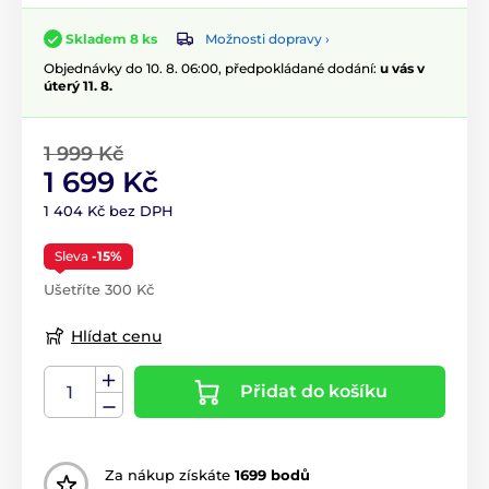
Možnosti dopravy ›
Skladem 8 ks
Objednávky do 10. 8. 06:00, předpokládané dodání:
u vás v
úterý 11. 8.
1 999 Kč
1 699 Kč
1 404 Kč bez DPH
Sleva
-15%
Ušetříte 300 Kč
Hlídat cenu
Přidat do košíku
Za nákup získáte
1699 bodů