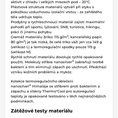
aktivit v chladu i velkých mrazech pod – 20°C.
Plástvová struktura materiálů vytváří při styku s
pokožkou vzduchovou izolační vrstvu - ze zahřátého
těla udržuje teplo.
Prodyšný a rychleschnoucí materiál zajistí maximální
pohodlí při sportu, lyžování, SNB, turistice, hikingu,
práci či jinému pohybu.
2
Gramáž materiálu (triko: 115 g/m
; kancelářský papír:
2
80 g/m
) je tak nízká, že celé triko váží jen cca 149 g
(velikost L) a termoregulační spodky pouze 119 g
(velikost M).
Rychlé schnutí materiálu dovoluje rychlé opakované
®
použití. Molekuly stříbra nanosilver
zabraňují tvorbě
bakterií a tím eliminují zápach po uschnutí. Předchází
vzniku kožních problémů a mykóz.
Kolekce termoregulačního oblečení
®
nanosilver
Himaláje se stříbrem proti bakteriím a
zápachu a vlákny Thermo°Cool pro autoregulaci
teploty je opakovaně testováno v těch nejnáročnějších
podmínkách.
Zátěžové testy materiálu