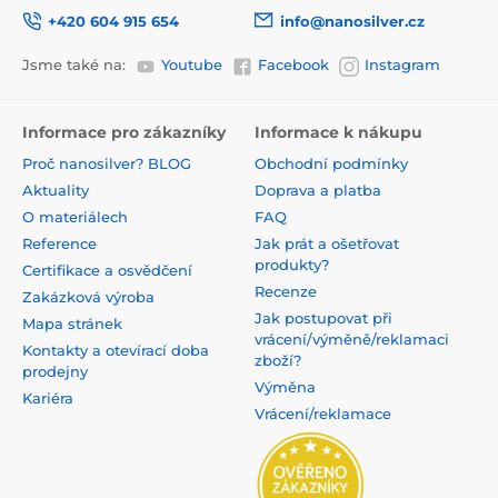
+420 604 915 654
info@nanosilver.cz
Jsme také na:
Youtube
Facebook
Instagram
Informace pro zákazníky
Informace k nákupu
Proč nanosilver? BLOG
Obchodní podmínky
Aktuality
Doprava a platba
O materiálech
FAQ
Reference
Jak prát a ošetřovat
produkty?
Certifikace a osvědčení
Recenze
Zakázková výroba
Jak postupovat při
Mapa stránek
vrácení/výměně/reklamaci
Kontakty a otevírací doba
zboží?
prodejny
Výměna
Kariéra
Vrácení/reklamace