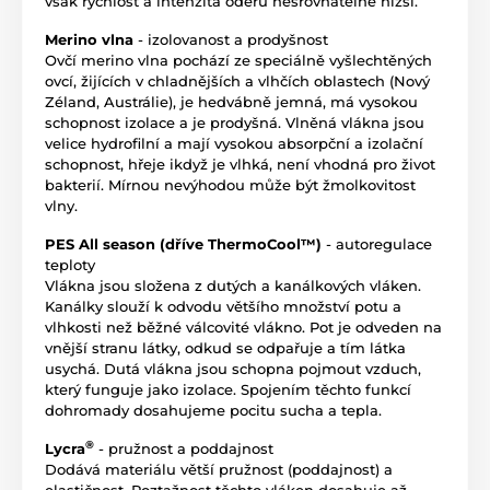
však rychlost a intenzita odéru nesrovnatelně nižší.
Merino vlna
- izolovanost a prodyšnost
Ovčí merino vlna pochází ze speciálně vyšlechtěných
ovcí, žijících v chladnějších a vlhčích oblastech (Nový
Zéland, Austrálie), je hedvábně jemná, má vysokou
schopnost izolace a je prodyšná. Vlněná vlákna jsou
velice hydrofilní a mají vysokou absorpční a izolační
schopnost, hřeje ikdyž je vlhká, není vhodná pro život
bakterií. Mírnou nevýhodou může být žmolkovitost
vlny.
PES All season (dříve ThermoCool™)
- autoregulace
teploty
Vlákna jsou složena z dutých a kanálkových vláken.
Kanálky slouží k odvodu většího množství potu a
vlhkosti než běžné válcovité vlákno. Pot je odveden na
vnější stranu látky, odkud se odpařuje a tím látka
usychá. Dutá vlákna jsou schopna pojmout vzduch,
který funguje jako izolace. Spojením těchto funkcí
dohromady dosahujeme pocitu sucha a tepla.
®
Lycra
- pružnost a poddajnost
Dodává materiálu větší pružnost (poddajnost) a