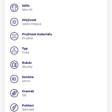
Střih
Slim fit
Hřejivost
Velmi hřejivé
Pružnost materiálu
Pružné
Typ
Trika
Rukáv
dlouhý
Sezóna
zimní
Gramáž
135
Pohlaví
dámské