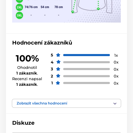
Hodnocení zákazníků
5
1x
100%
4
0x
Ohodnotil
3
0x
1 zákazník
.
2
0x
Recenzi napsal
1
0x
1 zákazník
.
Zobrazit všechna hodnocení
Diskuze