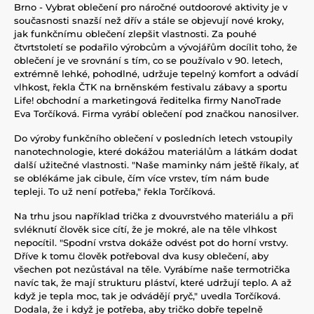
Brno - Vybrat oblečení pro náročné outdoorové aktivity je v
současnosti snazší než dřív a stále se objevují nové kroky,
jak funkčnímu oblečení zlepšit vlastnosti. Za pouhé
čtvrtstoletí se podařilo výrobcům a vývojářům docílit toho, že
oblečení je ve srovnání s tím, co se používalo v 90. letech,
extrémně lehké, pohodlné, udržuje tepelný komfort a odvádí
vlhkost, řekla ČTK na brněnském festivalu zábavy a sportu
Life! obchodní a marketingová ředitelka firmy NanoTrade
Eva Torčíková. Firma vyrábí oblečení pod značkou nanosilver.
Do výroby funkčního oblečení v posledních letech vstoupily
nanotechnologie, které dokážou materiálům a látkám dodat
další užitečné vlastnosti. "Naše maminky nám ještě říkaly, ať
se oblékáme jak cibule, čím více vrstev, tím nám bude
tepleji. To už není potřeba," řekla Torčíková.
Na trhu jsou například trička z dvouvrstvého materiálu a při
svléknutí člověk sice cítí, že je mokré, ale na těle vlhkost
nepocítil. "Spodní vrstva dokáže odvést pot do horní vrstvy.
Dříve k tomu člověk potřeboval dva kusy oblečení, aby
všechen pot nezůstával na těle. Vyrábíme naše termotrička
navíc tak, že mají strukturu pláství, které udržují teplo. A až
když je tepla moc, tak je odvádějí pryč," uvedla Torčíková.
Dodala, že i když je potřeba, aby tričko dobře tepelně