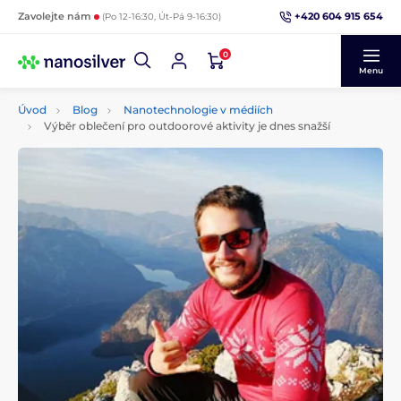
+420 604 915 654
Zavolejte nám
(Po 12-16:30, Út-Pá 9-16:30)
0
Menu
Úvod
Blog
Nanotechnologie v médiích
Výběr oblečení pro outdoorové aktivity je dnes snažší