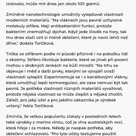
izolovalo, může mít dnes jen okolo 100 gramů.
Zmíněné nanotechnologie umožnily vylepšovat vlastnosti
moderních materiálů. "Na vláknech jsou pevně uchycené
molekuly stříbra. Mají antibakteriální funkci, protože
bakteriím znemožňují dýchat. Když jede člověk na hory, tak
mu dnes stačí vzít si méně oblečení, které je navíc lehčí než
dříve," dodala Torčíková.
Trička se stříbrem podle ní působí příznivě i na pokožku lidí
s ekzémy. Stříbro likviduje bakterie, které se jinak při pocení
mohou v drobných rankách na kůži množit. "Na trhu se
objevuje i měď a další prvky, kterými se vývojáři snaží
vlastnosti vylepšit. Experimentuje se i s kanálkovými vlákny,
která umožňují lepší termoregulaci, ale zase nemusí být tak
pevná. Je potřeba vlastnosti různých materiálů vyvažovat,
protože nějaká vlastnost se může zlepšit a nějaká zhoršit.
Záleží, pro jaký účel a pro jakého zákazníka je výrobek
určený," řekla Torčíková.
Zmínila, že velkou popularitu získaly v posledních letech
také výrobky s merino vlnou, což je vlna australských ovcí,
která hřeje i za mokra. Někdy je naopak potřeba, aby
oblečení ochlazovalo. "Pro tyto účely testujeme použití